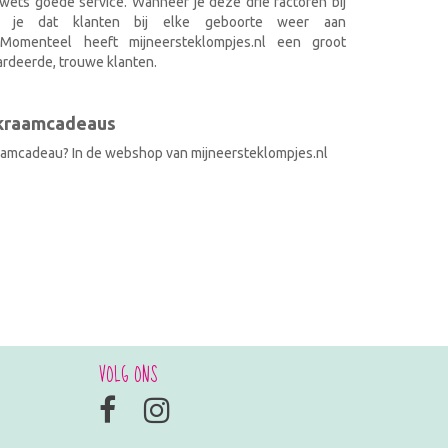
wets goede service. Wanneer je deze drie factoren bij
k je dat klanten bij elke geboorte weer aan
. Momenteel heeft mijneersteklompjes.nl een groot
rdeerde, trouwe klanten.
 kraamcadeaus
raamcadeau? In de webshop van mijneersteklompjes.nl
VOLG ONS