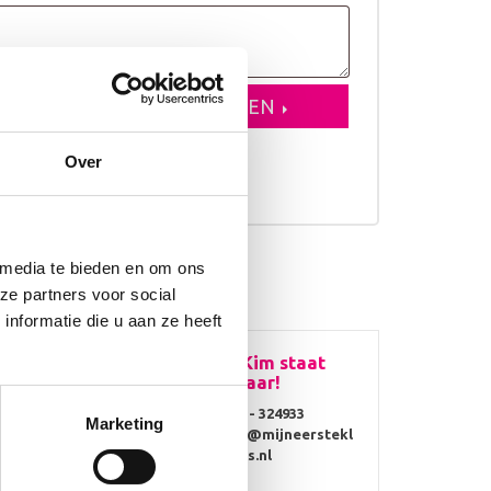
VOEGEN AAN WINKELWAGEN
Over
erkdagen
 media te bieden en om ons
ze partners voor social
nformatie die u aan ze heeft
Vragen? Kim staat
voor je klaar!
0314 - 324933
Marketing
info@mijneerstekl
ompjes.nl