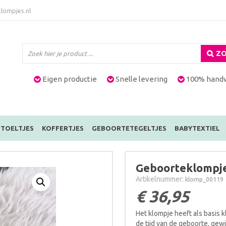
lompjes.nl
ZO
Eigen productie
Snelle levering
100% hand
TOELTJES
KOFFERTJES
GEBOORTETEGELTJES
BABYTEXTIEL
Geboorteklompje
Artikelnummer:
klomp_00119
€
36,95
Het klompje heeft als basis 
de tijd van de geboorte, gew