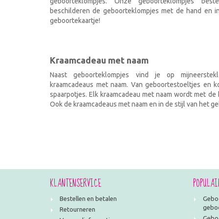
geboorteklompjes. Onze geboorteklompjes best
beschilderen de geboorteklompjes met de hand en ind
geboortekaartje!
Kraamcadeau met naam
Naast geboorteklompjes vind je op mijneerstekl
kraamcadeaus met naam. Van geboortestoeltjes en kof
spaarpotjes. Elk kraamcadeau met naam wordt met de h
Ook de kraamcadeaus met naam en in de stijl van het geb
KLANTENSERVICE
POPULAI
Bestellen en betalen
Geboo
geboo
Retourneren
Geboo