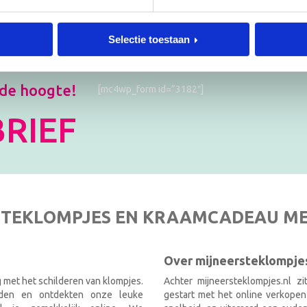
Selectie toestaan
 de hoogte!
[mc4wp_form id=”3182″]
RIEF
TEKLOMPJES EN KRAAMCADEAU M
Over mijneersteklompjes
g met het schilderen van klompjes.
Achter mijneersteklompjes.nl z
nden en ontdekten onze leuke
gestart met het online verkopen