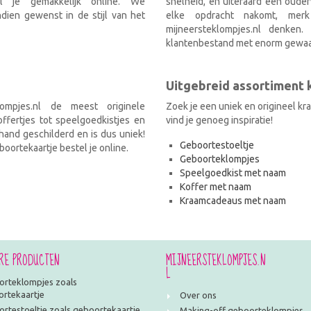
el je gemakkelijk online. We
snelheid, en uiteraard een ouder
ien gewenst in de stijl van het
elke opdracht nakomt, mer
mijneersteklompjes.nl denken
klantenbestand met enorm gewaa
Uitgebreid assortiment
ompjes.nl de meest originele
Zoek je een uniek en origineel k
fertjes tot speelgoedkistjes en
vind je genoeg inspiratie!
and geschilderd en is dus uniek!
Geboortestoeltje
oortekaartje bestel je online.
Geboorteklompjes
Speelgoedkist met naam
Koffer met naam
Kraamcadeaus met naam
RE PRODUCTEN
MIJNEERSTEKLOMPJES.N
L
rteklompjes zoals
rtekaartje
Over ons
rtestoeltje zoals geboortekaartje
Making-off geboorteklompjes