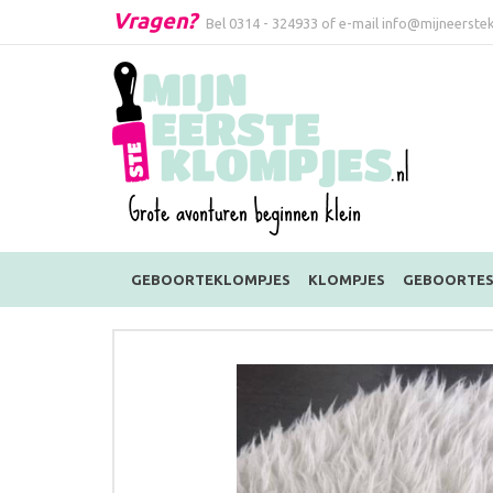
Vragen?
Bel
0314 - 324933
of e-mail
info@mijneerstek
GEBOORTEKLOMPJES
KLOMPJES
GEBOORTES