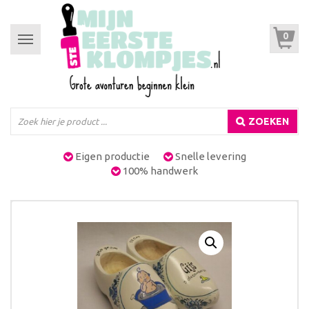
0
Toggle
navigation
ZOEKEN
Eigen productie
Snelle levering
100% handwerk