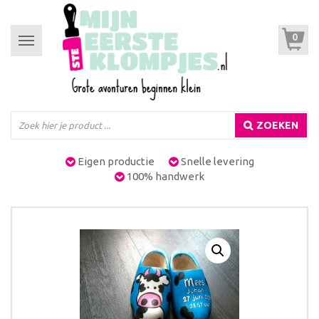
0
Toggle
navigation
ZOEKEN
Eigen productie
Snelle levering
100% handwerk