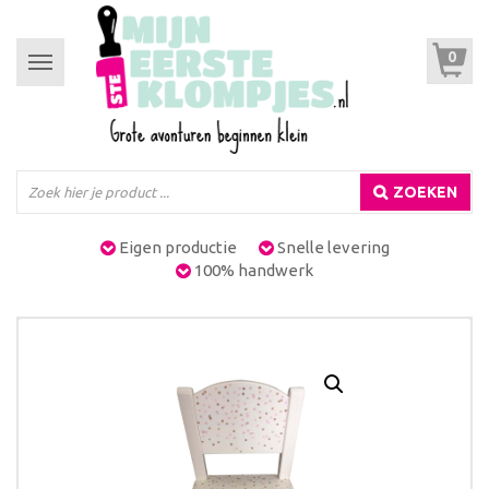
0
Toggle
navigation
ZOEKEN
Eigen productie
Snelle levering
100% handwerk