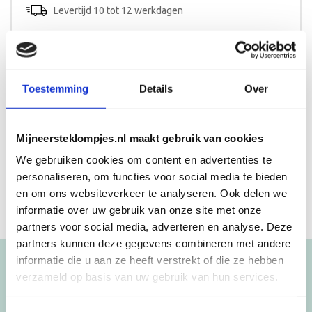
Levertijd 10 tot 12 werkdagen
Toestemming
Details
Over
Beschrijving
Een uniek kraamcadeau voor meisjes is het vrolijke
Mijneersteklompjes.nl maakt gebruik van cookies
geboortestoeltje Fenna.
We gebruiken cookies om content en advertenties te
personaliseren, om functies voor social media te bieden
en om ons websiteverkeer te analyseren. Ook delen we
informatie over uw gebruik van onze site met onze
partners voor social media, adverteren en analyse. Deze
partners kunnen deze gegevens combineren met andere
informatie die u aan ze heeft verstrekt of die ze hebben
Blijf op de hoogte!
verzameld op basis van uw gebruik van hun services.
NIEUWSBRIEF