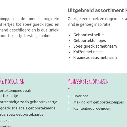
Uitgebreid assortiment
ompjes.nl de meest originele
Zoek je een uniek en origineel k
fertjes tot speelgoedkistjes en
vind je genoeg inspiratie!
and geschilderd en is dus uniek!
Geboortestoeltje
oortekaartje bestel je online.
Geboorteklompjes
Speelgoedkist met naam
Koffer met naam
Kraamcadeaus met naam
RE PRODUCTEN
MIJNEERSTEKLOMPJES.N
L
rteklompjes zoals
rtekaartje
Over ons
rtestoeltje zoals geboortekaartje
Making-off geboorteklompjes
goedkistje zoals geboortekaartje
Klantenbeoordelingen
rtje zoals geboortekaartje
doeken
potjes