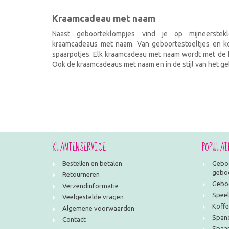
Kraamcadeau met naam
Naast geboorteklompjes vind je op mijneerstekl
kraamcadeaus met naam. Van geboortestoeltjes en kof
spaarpotjes. Elk kraamcadeau met naam wordt met de h
Ook de kraamcadeaus met naam en in de stijl van het geb
KLANTENSERVICE
POPULAI
Bestellen en betalen
Geboo
geboo
Retourneren
Geboo
Verzendinformatie
Speel
Veelgestelde vragen
Koffe
Algemene voorwaarden
Span
Contact
Spaar