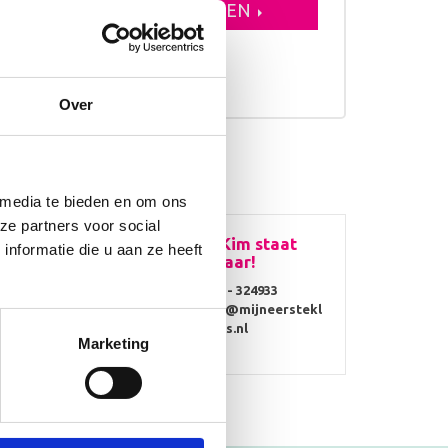
VOEGEN AAN WINKELWAGEN
erkdagen
Over
 media te bieden en om ons
ze partners voor social
Vragen? Kim staat
nformatie die u aan ze heeft
voor je klaar!
0314 - 324933
info@mijneerstekl
ompjes.nl
Marketing