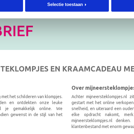
Selectie toestaan
 de hoogte!
[mc4wp_form id=”3182″]
RIEF
TEKLOMPJES EN KRAAMCADEAU M
Over mijneersteklompjes
g met het schilderen van klompjes.
Achter mijneersteklompjes.nl z
nden en ontdekten onze leuke
gestart met het online verkopen
el je gemakkelijk online. We
snelheid, en uiteraard een ouder
ien gewenst in de stijl van het
elke opdracht nakomt, mer
mijneersteklompjes.nl denken
klantenbestand met enorm gewaa