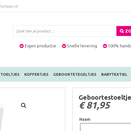
lompjes.nl
ZO
Eigen productie
Snelle levering
100% hand
TOELTJES
KOFFERTJES
GEBOORTETEGELTJES
BABYTEXTIEL
Geboortestoeltje
€
81,95
Naam