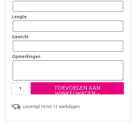
Lengte
Gewicht
Opmerkingen
Geboortestoeltje
TOEVOEGEN AAN
jungle
WINKELWAGEN
thema
met
Levertijd 10 tot 12 werkdagen
leeuw
aantal