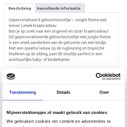
Beschrijving
Aanvullende informatie
Gepersonaliseerd geboortestoeltje – Jungle thema met
leeuw | uniek kraamcadeau
Ben je op zoek naar een origineel en stoer kraamcadeau?
Dit gepersonaliseerde geboortestoeltje met jungle thema
is een uniek aandenken aan de geboorte van een kindje.
Met een speelse leeuw op de rugleuning en tropische
bladeren op de zitting, past dit stoeltje perfect in een
avontuurlijke baby- of kinderkamer.
Productafmetingen:
Breedte: 28 cm
Diepte: 29 cm
Hoogte: 55 cm
Toestemming
Details
Over
Stoer en persoonlijk ontwerp
Op de rugleuning van het stoeltje staat een krachtige
leeuw samen met de naam van het kindje – een symbool
Mijneersteklompjes.nl maakt gebruik van cookies
van kracht en trots. De zitting is versierd met prachtige
jungle bladeren, waarin de geboortedatum, geboortetijd,
We gebruiken cookies om content en advertenties te
lengte en gewicht zijn verwerkt. Elk stoeltje wordt volledig