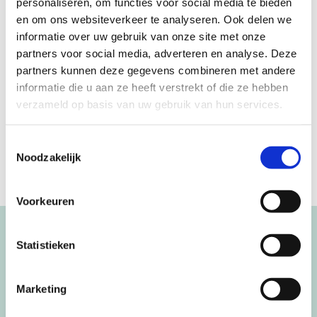
personaliseren, om functies voor social media te bieden
op maat gemaakt, waardoor je een écht persoonlijk cadeau
en om ons websiteverkeer te analyseren. Ook delen we
geeft.
informatie over uw gebruik van onze site met onze
Stoer jungle design: Ideaal voor jongens én meisjes
partners voor social media, adverteren en analyse. Deze
partners kunnen deze gegevens combineren met andere
Verras kersverse ouders met een blijvende herinnering die
informatie die u aan ze heeft verstrekt of die ze hebben
net zo bijzonder is als hun kleintje. Dit jungle
verzameld op basis van uw gebruik van hun services.
geboortestoeltje met leeuw is hét kraamcadeau dat blijft.
Toestemmingsselectie
Noodzakelijk
Voorkeuren
Blijf op de hoogte!
Statistieken
NIEUWSBRIEF
Marketing
[mc4wp_form id=”3182″]