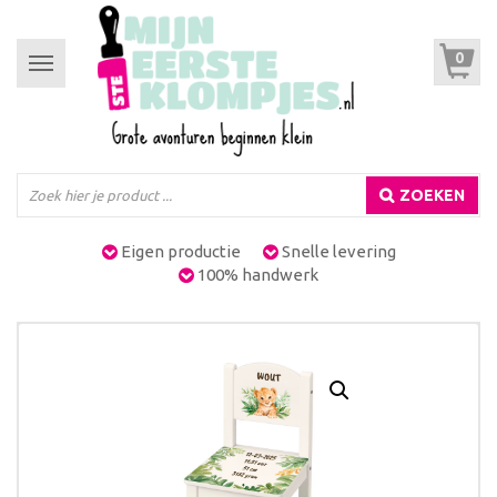
0
Toggle
navigation
ZOEKEN
Eigen productie
Snelle levering
100% handwerk