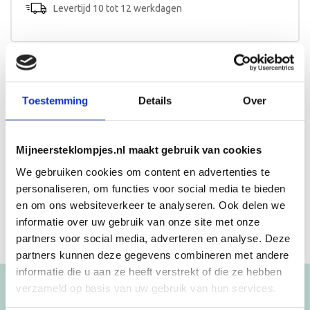
Levertijd 10 tot 12 werkdagen
Beschrijving
Toestemming
Details
Over
Afmeting stoeltje:
Breedte: 28cm
Mijneersteklompjes.nl maakt gebruik van cookies
Diepte: 29cm
Hoogte: 55cm
We gebruiken cookies om content en advertenties te
personaliseren, om functies voor social media te bieden
en om ons websiteverkeer te analyseren. Ook delen we
informatie over uw gebruik van onze site met onze
partners voor social media, adverteren en analyse. Deze
partners kunnen deze gegevens combineren met andere
informatie die u aan ze heeft verstrekt of die ze hebben
verzameld op basis van uw gebruik van hun services.
Blijf op de hoogte!