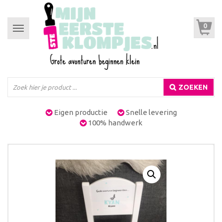
0
Toggle
navigation
ZOEKEN
Eigen productie
Snelle levering
100% handwerk