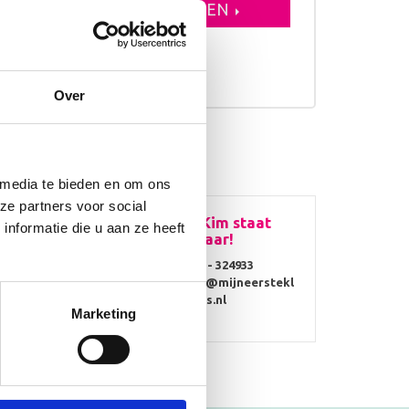
VOEGEN AAN WINKELWAGEN
erkdagen
Over
 media te bieden en om ons
ze partners voor social
Vragen? Kim staat
nformatie die u aan ze heeft
voor je klaar!
0314 - 324933
info@mijneerstekl
ompjes.nl
Marketing