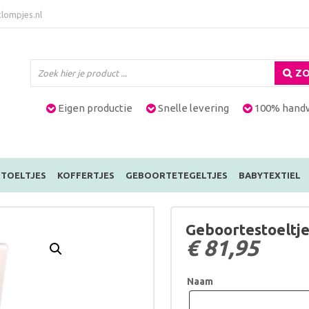
lompjes.nl
ZO
Eigen productie
Snelle levering
100% hand
TOELTJES
KOFFERTJES
GEBOORTETEGELTJES
BABYTEXTIEL
Geboortestoeltje
€
81,95
Naam