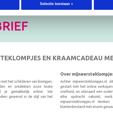
Selectie toestaan
 de hoogte!
[mc4wp_form id=”3182″]
RIEF
TEKLOMPJES EN KRAAMCADEAU M
Over mijneersteklompjes
g met het schilderen van klompjes.
Achter mijneersteklompjes.nl z
nden en ontdekten onze leuke
gestart met het online verkopen
el je gemakkelijk online. We
snelheid, en uiteraard een ouder
ien gewenst in de stijl van het
elke opdracht nakomt, mer
mijneersteklompjes.nl denken
klantenbestand met enorm gewaa