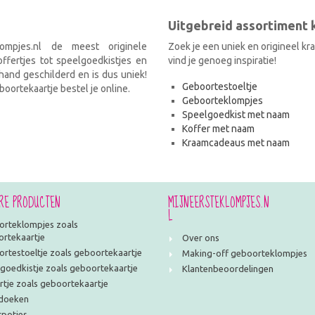
Uitgebreid assortiment
ompjes.nl de meest originele
Zoek je een uniek en origineel k
fertjes tot speelgoedkistjes en
vind je genoeg inspiratie!
and geschilderd en is dus uniek!
Geboortestoeltje
oortekaartje bestel je online.
Geboorteklompjes
Speelgoedkist met naam
Koffer met naam
Kraamcadeaus met naam
RE PRODUCTEN
MIJNEERSTEKLOMPJES.N
L
rteklompjes zoals
rtekaartje
Over ons
rtestoeltje zoals geboortekaartje
Making-off geboorteklompjes
goedkistje zoals geboortekaartje
Klantenbeoordelingen
rtje zoals geboortekaartje
doeken
potjes