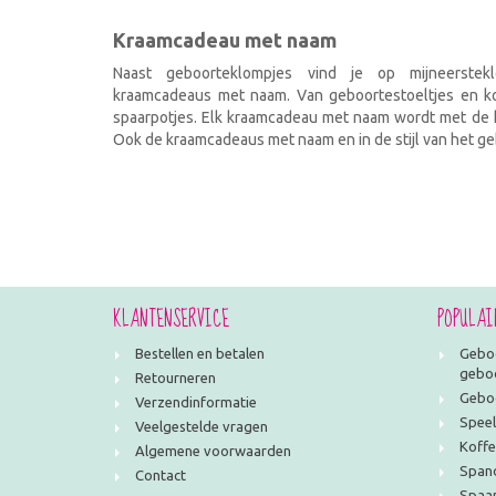
Kraamcadeau met naam
Naast geboorteklompjes vind je op mijneerstekl
kraamcadeaus met naam. Van geboortestoeltjes en kof
spaarpotjes. Elk kraamcadeau met naam wordt met de h
Ook de kraamcadeaus met naam en in de stijl van het geb
KLANTENSERVICE
POPULAI
Bestellen en betalen
Geboo
geboo
Retourneren
Geboo
Verzendinformatie
Speel
Veelgestelde vragen
Koffe
Algemene voorwaarden
Span
Contact
Spaar