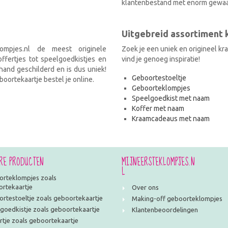
klantenbestand met enorm gewaa
Uitgebreid assortiment
ompjes.nl de meest originele
Zoek je een uniek en origineel k
fertjes tot speelgoedkistjes en
vind je genoeg inspiratie!
and geschilderd en is dus uniek!
Geboortestoeltje
oortekaartje bestel je online.
Geboorteklompjes
Speelgoedkist met naam
Koffer met naam
Kraamcadeaus met naam
RE PRODUCTEN
MIJNEERSTEKLOMPJES.N
L
rteklompjes zoals
rtekaartje
Over ons
rtestoeltje zoals geboortekaartje
Making-off geboorteklompjes
goedkistje zoals geboortekaartje
Klantenbeoordelingen
rtje zoals geboortekaartje