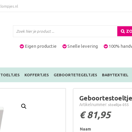
lompjes.nl
ZO
Eigen productie
Snelle levering
100% hand
TOELTJES
KOFFERTJES
GEBOORTETEGELTJES
BABYTEXTIEL
Geboortestoeltj
Artikelnummer:
stoeltje-055
€
81,95
Naam