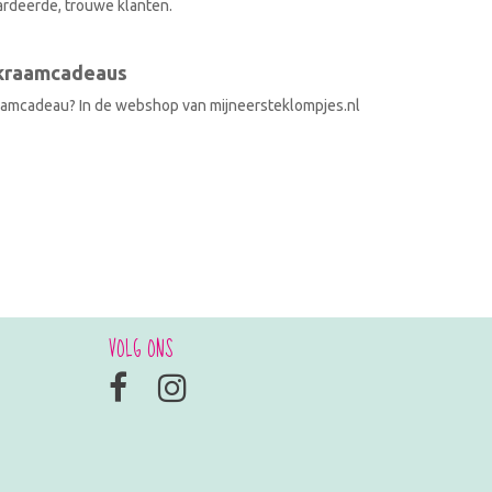
rdeerde, trouwe klanten.
 kraamcadeaus
raamcadeau? In de webshop van mijneersteklompjes.nl
VOLG ONS