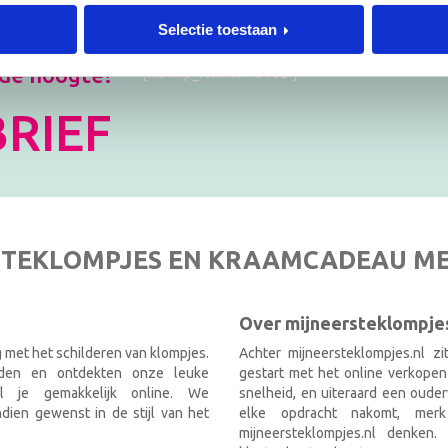
Selectie toestaan
 de hoogte!
[mc4wp_form id=”3182″]
RIEF
TEKLOMPJES EN KRAAMCADEAU M
Over mijneersteklompjes
g met het schilderen van klompjes.
Achter mijneersteklompjes.nl z
nden en ontdekten onze leuke
gestart met het online verkopen
el je gemakkelijk online. We
snelheid, en uiteraard een ouder
ien gewenst in de stijl van het
elke opdracht nakomt, mer
mijneersteklompjes.nl denken