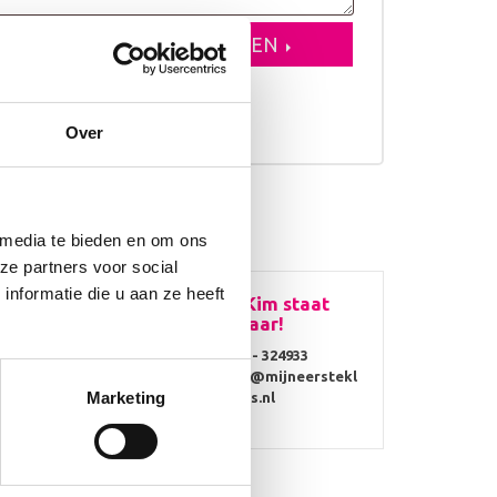
VOEGEN AAN WINKELWAGEN
erkdagen
Over
 media te bieden en om ons
ze partners voor social
nformatie die u aan ze heeft
Vragen? Kim staat
voor je klaar!
0314 - 324933
info@mijneerstekl
Marketing
ompjes.nl