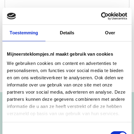
Beschrijving
Toestemming
Details
Over
Leuk om een handgeschilderd cadeau te geven geheel in
eigen stijl.
Mijneersteklompjes.nl maakt gebruik van cookies
We gebruiken cookies om content en advertenties te
personaliseren, om functies voor social media te bieden
en om ons websiteverkeer te analyseren. Ook delen we
informatie over uw gebruik van onze site met onze
partners voor social media, adverteren en analyse. Deze
partners kunnen deze gegevens combineren met andere
Blijf op de hoogte!
informatie die u aan ze heeft verstrekt of die ze hebben
verzameld op basis van uw gebruik van hun services.
NIEUWSBRIEF
Toestemmingsselectie