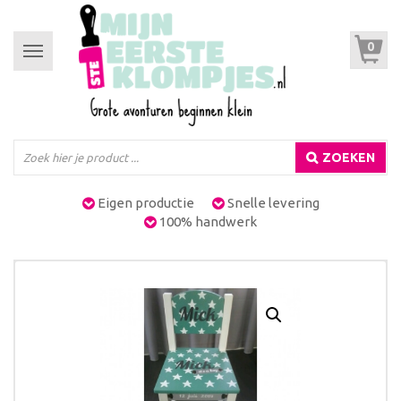
0
Toggle
navigation
ZOEKEN
Eigen productie
Snelle levering
100% handwerk