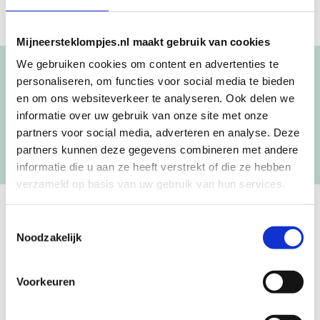
Mijneersteklompjes.nl maakt gebruik van cookies
We gebruiken cookies om content en advertenties te
Blijf op de hoogte!
personaliseren, om functies voor social media te bieden
en om ons websiteverkeer te analyseren. Ook delen we
NIEUWSBRIEF
informatie over uw gebruik van onze site met onze
partners voor social media, adverteren en analyse. Deze
partners kunnen deze gegevens combineren met andere
[mc4wp_form id=”3182″]
informatie die u aan ze heeft verstrekt of die ze hebben
verzameld op basis van uw gebruik van hun services.
Toestemmingsselectie
GEBOORTEKLOMPJES EN
Noodzakelijk
KRAAMCADEAU MET NAAM
Voorkeuren
Unieke geboorteklompjes
Mijneersteklompjes.nl heeft al meer dan 15 jaar ervaring met het