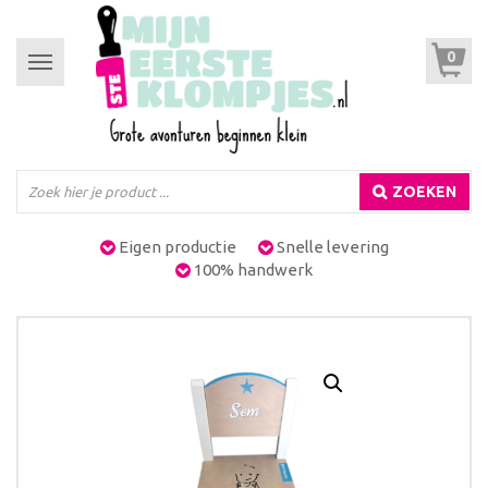
0
Toggle
navigation
ZOEKEN
Eigen productie
Snelle levering
100% handwerk