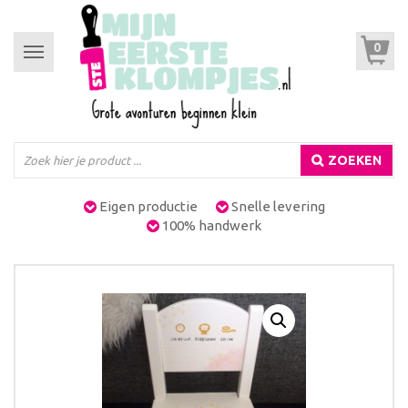
0
Toggle
navigation
ZOEKEN
Eigen productie
Snelle levering
100% handwerk