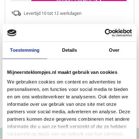
aantal
Levertijd 10 tot 12 werkdagen
Toestemming
Details
Over
Beschrijving
Afmeting stoeltje:
Breedte: 28cm
Mijneersteklompjes.nl maakt gebruik van cookies
Diepte: 29cm
We gebruiken cookies om content en advertenties te
Hoogte: 55cm
personaliseren, om functies voor social media te bieden
en om ons websiteverkeer te analyseren. Ook delen we
informatie over uw gebruik van onze site met onze
partners voor social media, adverteren en analyse. Deze
partners kunnen deze gegevens combineren met andere
informatie die u aan ze heeft verstrekt of die ze hebben
verzameld op basis van uw gebruik van hun services.