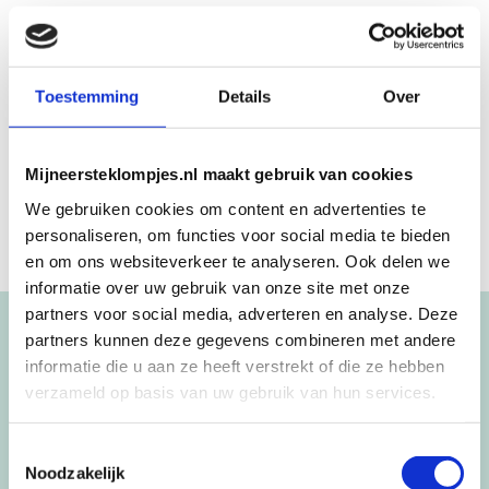
Beschrijving
Toestemming
Details
Over
Een uniek kraamcadeau voor jongens is het vrolijke
geboortestoeltje Thijs.
Mijneersteklompjes.nl maakt gebruik van cookies
We gebruiken cookies om content en advertenties te
personaliseren, om functies voor social media te bieden
en om ons websiteverkeer te analyseren. Ook delen we
informatie over uw gebruik van onze site met onze
partners voor social media, adverteren en analyse. Deze
Blijf op de hoogte!
partners kunnen deze gegevens combineren met andere
informatie die u aan ze heeft verstrekt of die ze hebben
NIEUWSBRIEF
verzameld op basis van uw gebruik van hun services.
Toestemmingsselectie
[mc4wp_form id=”3182″]
Noodzakelijk