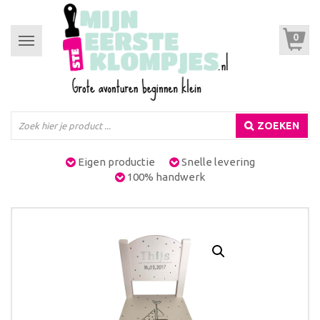
0
Toggle
navigation
ZOEKEN
Eigen productie
Snelle levering
100% handwerk