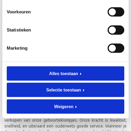
Voorkeuren
GEBOORTEKLOMPJES EN
KRAAMCADEAU MET NAAM
Statistieken
Unieke geboorteklompjes
Marketing
Mijneersteklompjes.nl heeft al meer dan 15 jaar ervaring met het
schilderen van klompjes. Velen wisten de weg naar ons bedrijf al te
vinden en ontdekten onze leuke geboorteklompjes. Onze
geboorteklompjes bestel je gemakkelijk online. We beschilderen
Alles toestaan
de geboorteklompjes met de hand en indien gewenst in de stijl van
het geboortekaartje!
Selectie toestaan
Over mijneersteklompjes.nl in Doetinchem
Weigeren
Achter mijneersteklompjes.nl zit een echte
‘klompenmakersfamilie’. In 2002 zijn we gestart met het online
verkopen van onze geboorteklompjes. Onze kracht is kwaliteit,
snelheid, en uiteraard een ouderwets goede service. Wanneer je