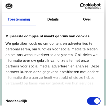
Beschrijving
Het geboortestoeltje Esmee is roze met een steigerhout
motief. Dit stoeltje is voorzien van naam, datum, lengte en
Toestemming
Details
Over
gewicht. Naast de basis heeft het geboortestoeltje ook
mooie bloemetjes als finishing touch.
Mijneersteklompjes.nl maakt gebruik van cookies
We gebruiken cookies om content en advertenties te
personaliseren, om functies voor social media te bieden
en om ons websiteverkeer te analyseren. Ook delen we
informatie over uw gebruik van onze site met onze
partners voor social media, adverteren en analyse. Deze
Blijf op de hoogte!
partners kunnen deze gegevens combineren met andere
informatie die u aan ze heeft verstrekt of die ze hebben
NIEUWSBRIEF
verzameld op basis van uw gebruik van hun services.
[mc4wp_form id=”3182″]
Toestemmingsselectie
Noodzakelijk