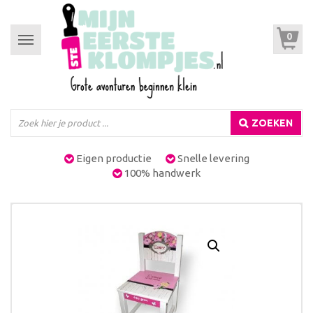
0
Toggle
navigation
ZOEKEN
Eigen productie
Snelle levering
100% handwerk