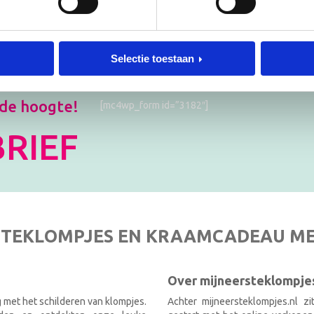
Selectie toestaan
 de hoogte!
[mc4wp_form id=”3182″]
RIEF
TEKLOMPJES EN KRAAMCADEAU M
Over mijneersteklompjes
g met het schilderen van klompjes.
Achter mijneersteklompjes.nl z