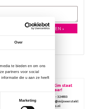
VOEGEN AAN WINKELWAGEN
Over
erkdagen
 media te bieden en om ons
ze partners voor social
nformatie die u aan ze heeft
Vragen? Kim staat
voor je klaar!
0314 - 324933
Marketing
info@mijneerstekl
ompjes.nl