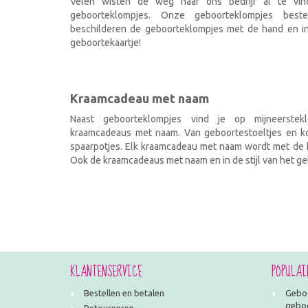
Velen wisten de weg naar ons bedrijf al te vi
geboorteklompjes. Onze geboorteklompjes best
beschilderen de geboorteklompjes met de hand en ind
geboortekaartje!
Kraamcadeau met naam
Naast geboorteklompjes vind je op mijneerstekl
kraamcadeaus met naam. Van geboortestoeltjes en kof
spaarpotjes. Elk kraamcadeau met naam wordt met de h
Ook de kraamcadeaus met naam en in de stijl van het geb
KLANTENSERVICE
POPULAI
Bestellen en betalen
Geboo
geboo