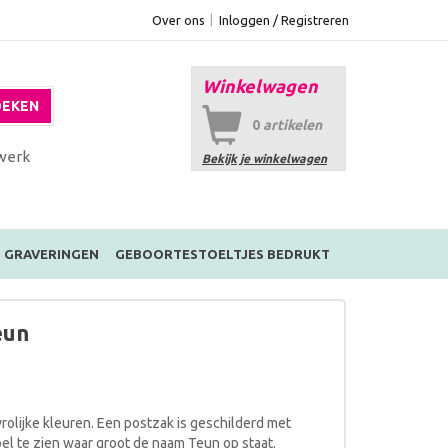
Over ons
Inloggen / Registreren
Winkelwagen
EKEN
0
artikelen
werk
Bekijk je winkelwagen
GRAVERINGEN
GEBOORTESTOELTJES BEDRUKT
eun
vrolijke kleuren. Een postzak is geschilderd met
bel te zien waar groot de naam Teun op staat.