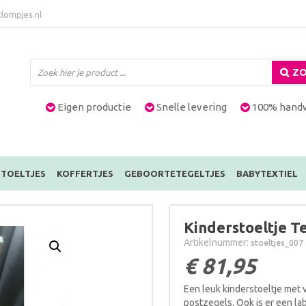
lompjes.nl
ZO
Eigen productie
Snelle levering
100% hand
TOELTJES
KOFFERTJES
GEBOORTETEGELTJES
BABYTEXTIEL
Kinderstoeltje T
Artikelnummer:
stoeltjes_007
€
81,95
Een leuk kinderstoeltje met 
postzegels. Ook is er een la