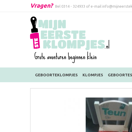
Vragen?
Bel
0314 - 324933
of e-mail
info@mijneerstek
GEBOORTEKLOMPJES
KLOMPJES
GEBOORTES