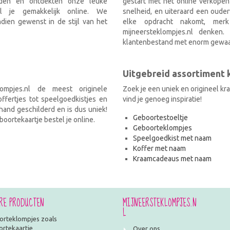
nden en ontdekten onze leuke
gestart met het online verkopen
el je gemakkelijk online. We
snelheid, en uiteraard een ouder
ien gewenst in de stijl van het
elke opdracht nakomt, mer
mijneersteklompjes.nl denken
klantenbestand met enorm gewaa
Uitgebreid assortiment
ompjes.nl de meest originele
Zoek je een uniek en origineel k
fertjes tot speelgoedkistjes en
vind je genoeg inspiratie!
and geschilderd en is dus uniek!
Geboortestoeltje
oortekaartje bestel je online.
Geboorteklompjes
Speelgoedkist met naam
Koffer met naam
Kraamcadeaus met naam
RE PRODUCTEN
MIJNEERSTEKLOMPJES.N
L
rteklompjes zoals
rtekaartje
Over ons