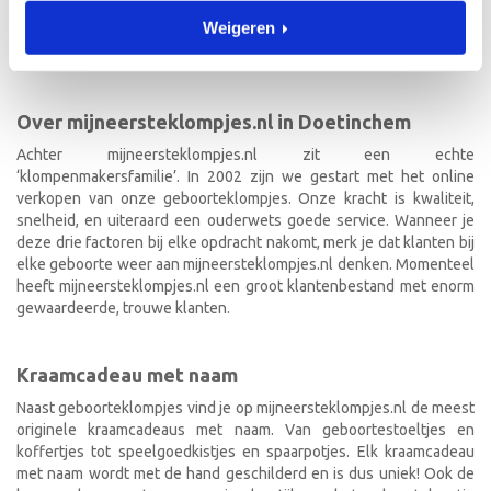
geboorteklompjes bestel je gemakkelijk online. We beschilderen
Weigeren
de geboorteklompjes met de hand en indien gewenst in de stijl van
het geboortekaartje!
Over mijneersteklompjes.nl in Doetinchem
Achter mijneersteklompjes.nl zit een echte
‘klompenmakersfamilie’. In 2002 zijn we gestart met het online
verkopen van onze geboorteklompjes. Onze kracht is kwaliteit,
snelheid, en uiteraard een ouderwets goede service. Wanneer je
deze drie factoren bij elke opdracht nakomt, merk je dat klanten bij
elke geboorte weer aan mijneersteklompjes.nl denken. Momenteel
heeft mijneersteklompjes.nl een groot klantenbestand met enorm
gewaardeerde, trouwe klanten.
Kraamcadeau met naam
Naast geboorteklompjes vind je op mijneersteklompjes.nl de meest
originele kraamcadeaus met naam. Van geboortestoeltjes en
koffertjes tot speelgoedkistjes en spaarpotjes. Elk kraamcadeau
met naam wordt met de hand geschilderd en is dus uniek! Ook de