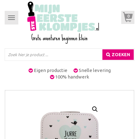
0
Toggle
navigation
ZOEKEN
Eigen productie
Snelle levering
100% handwerk