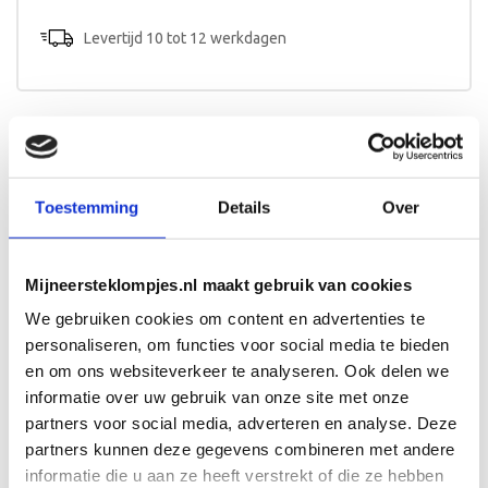
aantal
Levertijd 10 tot 12 werkdagen
Beschrijving
Toestemming
Details
Over
Een kinderkoffer met naam en het design van het
geboortekaartje? Een origineel kraamcadeau voor baby en
kersverse ouders!
Mijneersteklompjes.nl maakt gebruik van cookies
Afmeting en bewerking
We gebruiken cookies om content en advertenties te
Het koffertje is 25cm breed en wordt aan één zijde
personaliseren, om functies voor social media te bieden
beschilderd.
en om ons websiteverkeer te analyseren. Ook delen we
informatie over uw gebruik van onze site met onze
partners voor social media, adverteren en analyse. Deze
partners kunnen deze gegevens combineren met andere
informatie die u aan ze heeft verstrekt of die ze hebben