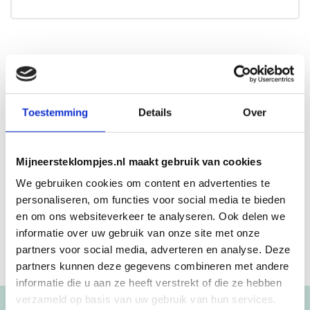
Beschrijving
Een kinderkoffer met naam en het design van het
Toestemming
Details
Over
geboortekaartje? Een origineel kraamcadeau voor baby en
kersverse ouders!
Afmeting en bewerking
Mijneersteklompjes.nl maakt gebruik van cookies
Het koffertje is 25cm breed en wordt aan één zijde
We gebruiken cookies om content en advertenties te
beschilderd.
personaliseren, om functies voor social media te bieden
en om ons websiteverkeer te analyseren. Ook delen we
informatie over uw gebruik van onze site met onze
partners voor social media, adverteren en analyse. Deze
partners kunnen deze gegevens combineren met andere
informatie die u aan ze heeft verstrekt of die ze hebben
verzameld op basis van uw gebruik van hun services.