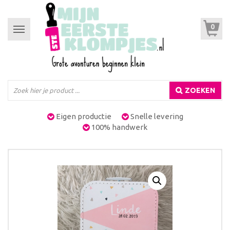
0
Toggle
navigation
ZOEKEN
Eigen productie
Snelle levering
100% handwerk