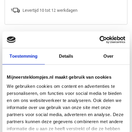
aantal
Levertijd 10 tot 12 werkdagen
Beschrijving
Toestemming
Details
Over
Een kinderkoffer met naam en het design van het
geboortekaartje? Een origineel kraamcadeau voor baby en
kersverse ouders!
Mijneersteklompjes.nl maakt gebruik van cookies
Afmeting en bewerking
We gebruiken cookies om content en advertenties te
Het koffertje is 25cm breed en wordt aan één zijde
personaliseren, om functies voor social media te bieden
beschilderd.
en om ons websiteverkeer te analyseren. Ook delen we
informatie over uw gebruik van onze site met onze
partners voor social media, adverteren en analyse. Deze
partners kunnen deze gegevens combineren met andere
informatie die u aan ze heeft verstrekt of die ze hebben