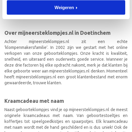
geboorteklompjes bestel je gemakkelijk online. We beschilderen
Weigeren
de geboorteklompjes met de hand en indien gewenst in de stijl van
het geboortekaartje!
Over mijneersteklompjes.nl in Doetinchem
Achter mijneersteklompjes.nl zit een echte
‘klompenmakersfamilie’. In 2002 zijn we gestart met het online
verkopen van onze geboorteklompjes. Onze kracht is kwaliteit,
snelheid, en uiteraard een ouderwets goede service. Wanneer je
deze drie factoren bij elke opdracht nakomt, merk je dat klanten bij
elke geboorte weer aan mijneersteklompjes.nl denken. Momenteel
heeft mijneersteklompjes.nl een groot klantenbestand met enorm
gewaardeerde, trouwe klanten.
Kraamcadeau met naam
Naast geboorteklompjes vind je op mijneersteklompjes.nl de meest
originele kraamcadeaus met naam. Van geboortestoeltjes en
koffertjes tot speelgoedkistjes en spaarpotjes. Elk kraamcadeau
met naam wordt met de hand geschilderd en is dus uniek! Ook de