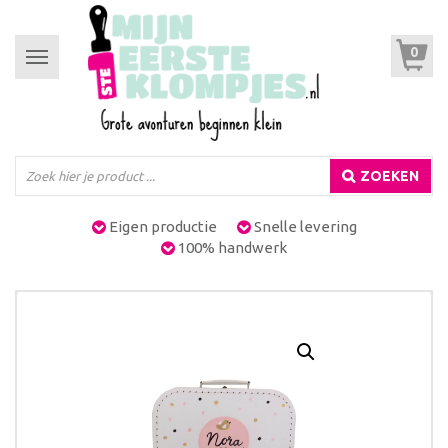
0
Toggle
navigation
ZOEKEN
Eigen productie
Snelle levering
100% handwerk