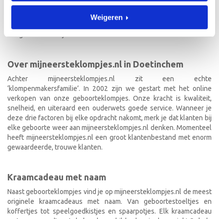
vinden en ontdekten onze leuke geboorteklompjes. Onze
geboorteklompjes bestel je gemakkelijk online. We beschilderen
Weigeren
de geboorteklompjes met de hand en indien gewenst in de stijl van
het geboortekaartje!
Over mijneersteklompjes.nl in Doetinchem
Achter mijneersteklompjes.nl zit een echte
‘klompenmakersfamilie’. In 2002 zijn we gestart met het online
verkopen van onze geboorteklompjes. Onze kracht is kwaliteit,
snelheid, en uiteraard een ouderwets goede service. Wanneer je
deze drie factoren bij elke opdracht nakomt, merk je dat klanten bij
elke geboorte weer aan mijneersteklompjes.nl denken. Momenteel
heeft mijneersteklompjes.nl een groot klantenbestand met enorm
gewaardeerde, trouwe klanten.
Kraamcadeau met naam
Naast geboorteklompjes vind je op mijneersteklompjes.nl de meest
originele kraamcadeaus met naam. Van geboortestoeltjes en
koffertjes tot speelgoedkistjes en spaarpotjes. Elk kraamcadeau