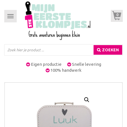
0
Toggle
navigation
ZOEKEN
Eigen productie
Snelle levering
100% handwerk