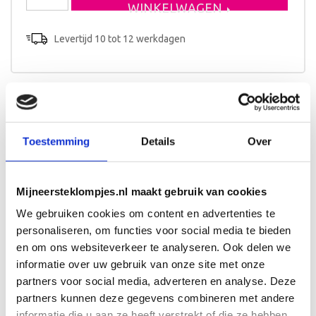
Luuk
WINKELWAGEN
aantal
Levertijd 10 tot 12 werkdagen
Beschrijving
Toestemming
Details
Over
Een kinderkoffer met naam en het design van het
geboortekaartje? Een origineel kraamcadeau voor baby en
kersverse ouders!
Mijneersteklompjes.nl maakt gebruik van cookies
Afmeting en bewerking
We gebruiken cookies om content en advertenties te
personaliseren, om functies voor social media te bieden
Het koffertje is 25cm breed en wordt aan één zijde
beschilderd.
en om ons websiteverkeer te analyseren. Ook delen we
informatie over uw gebruik van onze site met onze
partners voor social media, adverteren en analyse. Deze
partners kunnen deze gegevens combineren met andere
informatie die u aan ze heeft verstrekt of die ze hebben