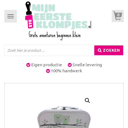
0
Toggle
navigation
ZOEKEN
Eigen productie
Snelle levering
100% handwerk