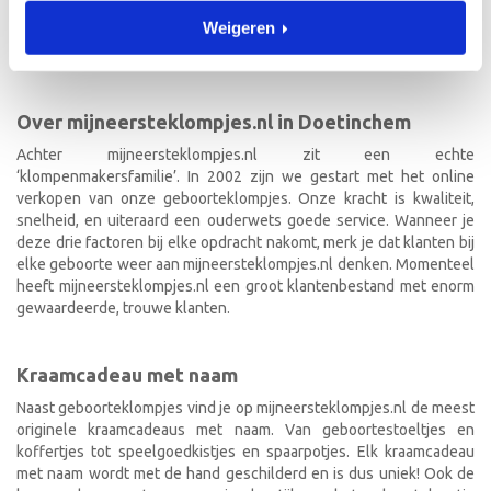
geboorteklompjes bestel je gemakkelijk online. We beschilderen
Weigeren
de geboorteklompjes met de hand en indien gewenst in de stijl van
het geboortekaartje!
Over mijneersteklompjes.nl in Doetinchem
Achter mijneersteklompjes.nl zit een echte
‘klompenmakersfamilie’. In 2002 zijn we gestart met het online
verkopen van onze geboorteklompjes. Onze kracht is kwaliteit,
snelheid, en uiteraard een ouderwets goede service. Wanneer je
deze drie factoren bij elke opdracht nakomt, merk je dat klanten bij
elke geboorte weer aan mijneersteklompjes.nl denken. Momenteel
heeft mijneersteklompjes.nl een groot klantenbestand met enorm
gewaardeerde, trouwe klanten.
Kraamcadeau met naam
Naast geboorteklompjes vind je op mijneersteklompjes.nl de meest
originele kraamcadeaus met naam. Van geboortestoeltjes en
koffertjes tot speelgoedkistjes en spaarpotjes. Elk kraamcadeau
met naam wordt met de hand geschilderd en is dus uniek! Ook de