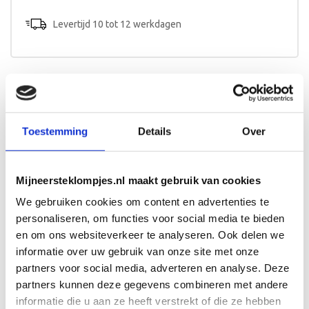
aantal
Levertijd 10 tot 12 werkdagen
Beschrijving
Toestemming
Details
Over
Een kinderkoffer met naam en het design van het
geboortekaartje? Een origineel kraamcadeau voor baby en
kersverse ouders!
Mijneersteklompjes.nl maakt gebruik van cookies
Afmeting en bewerking
We gebruiken cookies om content en advertenties te
Het koffertje is 25cm breed en wordt aan één zijde
personaliseren, om functies voor social media te bieden
beschilderd.
en om ons websiteverkeer te analyseren. Ook delen we
informatie over uw gebruik van onze site met onze
partners voor social media, adverteren en analyse. Deze
partners kunnen deze gegevens combineren met andere
informatie die u aan ze heeft verstrekt of die ze hebben