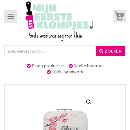
0
Toggle
navigation
ZOEKEN
Eigen productie
Snelle levering
100% handwerk