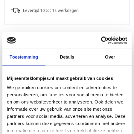
aantal
Levertijd 10 tot 12 werkdagen
Beschrijving
Toestemming
Details
Over
Een kinderkoffer met naam en het design van het
geboortekaartje? Een origineel kraamcadeau voor baby en
kersverse ouders!
Mijneersteklompjes.nl maakt gebruik van cookies
Afmeting en bewerking
We gebruiken cookies om content en advertenties te
Het koffertje is 25cm breed en wordt aan één zijde
personaliseren, om functies voor social media te bieden
beschilderd.
en om ons websiteverkeer te analyseren. Ook delen we
informatie over uw gebruik van onze site met onze
partners voor social media, adverteren en analyse. Deze
partners kunnen deze gegevens combineren met andere
informatie die u aan ze heeft verstrekt of die ze hebben