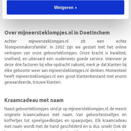
geboorteklompjes bestel je gemakkelijk online. We beschilderen
Weigeren
de geboorteklompjes met de hand en indien gewenst in de stijl van
het geboortekaartje!
Over mijneersteklompjes.nl in Doetinchem
Achter mijneersteklompjes.nl zit een echte
‘klompenmakersfamilie’. In 2002 zijn we gestart met het online
verkopen van onze geboorteklompjes. Onze kracht is kwaliteit,
snelheid, en uiteraard een ouderwets goede service. Wanneer je
deze drie factoren bij elke opdracht nakomt, merk je dat klanten bij
elke geboorte weer aan mijneersteklompjes.nl denken. Momenteel
heeft mijneersteklompjes.nl een groot klantenbestand met enorm
gewaardeerde, trouwe klanten.
Kraamcadeau met naam
Naast geboorteklompjes vind je op mijneersteklompjes.nl de meest
originele kraamcadeaus met naam. Van geboortestoeltjes en
koffertjes tot speelgoedkistjes en spaarpotjes. Elk kraamcadeau
met naam wordt met de hand geschilderd en is dus uniek! Ook de