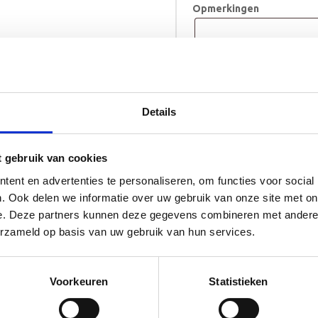
Opmerkingen
Koffertje
TOE
Ruben
aantal
Details
Levertijd 10 tot 12 w
t gebruik van cookies
ent en advertenties te personaliseren, om functies voor social
. Ook delen we informatie over uw gebruik van onze site met on
e. Deze partners kunnen deze gegevens combineren met andere i
erzameld op basis van uw gebruik van hun services.
oortekaartje? Een origineel kraamcadeau voor baby en kersverse ouders
Voorkeuren
Statistieken
eschilderd.