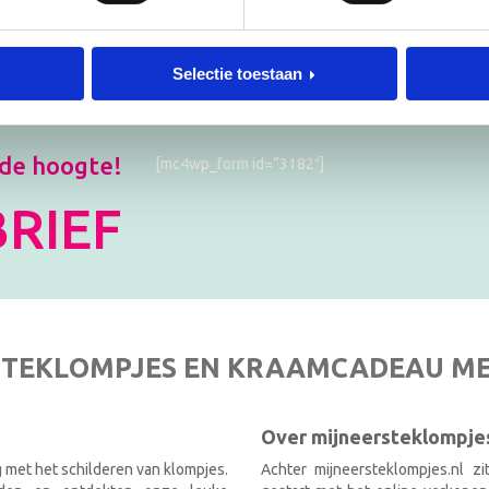
Selectie toestaan
 de hoogte!
[mc4wp_form id=”3182″]
RIEF
TEKLOMPJES EN KRAAMCADEAU M
Over mijneersteklompjes
g met het schilderen van klompjes.
Achter mijneersteklompjes.nl z