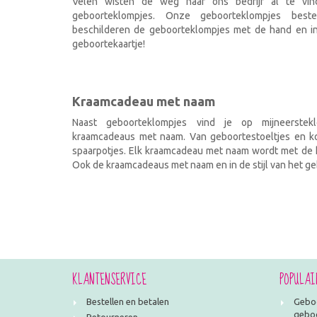
Velen wisten de weg naar ons bedrijf al te vi
geboorteklompjes. Onze geboorteklompjes best
beschilderen de geboorteklompjes met de hand en ind
geboortekaartje!
Kraamcadeau met naam
Naast geboorteklompjes vind je op mijneerstekl
kraamcadeaus met naam. Van geboortestoeltjes en kof
spaarpotjes. Elk kraamcadeau met naam wordt met de h
Ook de kraamcadeaus met naam en in de stijl van het geb
KLANTENSERVICE
POPULAI
Bestellen en betalen
Geboo
geboo