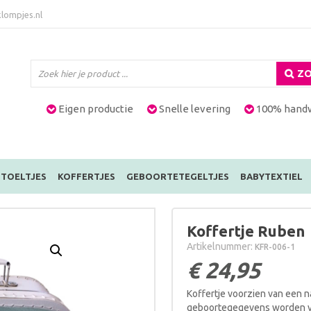
lompjes.nl
ZO
Eigen productie
Snelle levering
100% hand
TOELTJES
KOFFERTJES
GEBOORTETEGELTJES
BABYTEXTIEL
Koffertje Ruben
Artikelnummer:
KFR-006-1
€
24,95
Koffertje voorzien van een
geboortegegevens worden ver