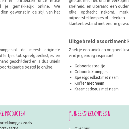
nden en ontdekten onze leuke
gestart met het online verkopen
el je gemakkelijk online. We
snelheid, en uiteraard een ouder
ien gewenst in de stijl van het
elke opdracht nakomt, mer
mijneersteklompjes.nl denken
klantenbestand met enorm gewaa
Uitgebreid assortiment
ompjes.nl de meest originele
Zoek je een uniek en origineel k
fertjes tot speelgoedkistjes en
vind je genoeg inspiratie!
and geschilderd en is dus uniek!
Geboortestoeltje
oortekaartje bestel je online.
Geboorteklompjes
Speelgoedkist met naam
Koffer met naam
Kraamcadeaus met naam
RE PRODUCTEN
MIJNEERSTEKLOMPJES.N
L
rteklompjes zoals
rtekaartje
Over ons