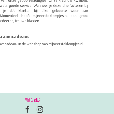
 van onze geboorteklompjes. Onze kracht is kwaliteit,
wets goede service. Wanneer je deze drie factoren bij
k je dat klanten bij elke geboorte weer aan
. Momenteel heeft mijneersteklompjes.nl een groot
rdeerde, trouwe klanten.
 kraamcadeaus
raamcadeau? In de webshop van mijneersteklompjes.nl
VOLG ONS