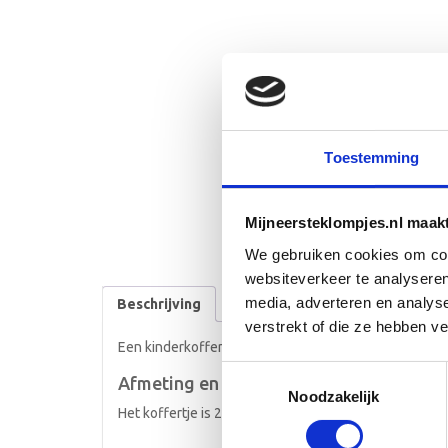
Toestemming
Mijneersteklompjes.nl maak
We gebruiken cookies om cont
websiteverkeer te analyseren
media, adverteren en analys
Beschrijving
verstrekt of die ze hebben v
Een kinderkoffer met naam en het design van het geb
Toestemmingsselectie
Afmeting en bewerking
Noodzakelijk
Het koffertje is 25cm breed en wordt aan één zijde b