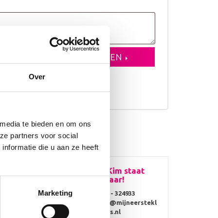
VOEGEN AAN WINKELWAGEN
Over
erkdagen
 media te bieden en om ons
ze partners voor social
nformatie die u aan ze heeft
!
Vragen? Kim staat
voor je klaar!
Marketing
0314 - 324933
info@mijneerstekl
ompjes.nl