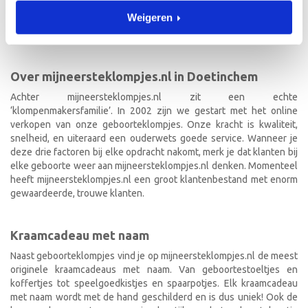
geboorteklompjes bestel je gemakkelijk online. We beschilderen
Weigeren
de geboorteklompjes met de hand en indien gewenst in de stijl van
het geboortekaartje!
Over mijneersteklompjes.nl in Doetinchem
Achter mijneersteklompjes.nl zit een echte
‘klompenmakersfamilie’. In 2002 zijn we gestart met het online
verkopen van onze geboorteklompjes. Onze kracht is kwaliteit,
snelheid, en uiteraard een ouderwets goede service. Wanneer je
deze drie factoren bij elke opdracht nakomt, merk je dat klanten bij
elke geboorte weer aan mijneersteklompjes.nl denken. Momenteel
heeft mijneersteklompjes.nl een groot klantenbestand met enorm
gewaardeerde, trouwe klanten.
Kraamcadeau met naam
Naast geboorteklompjes vind je op mijneersteklompjes.nl de meest
originele kraamcadeaus met naam. Van geboortestoeltjes en
koffertjes tot speelgoedkistjes en spaarpotjes. Elk kraamcadeau
met naam wordt met de hand geschilderd en is dus uniek! Ook de