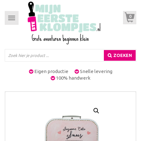
0
Toggle
navigation
ZOEKEN
Eigen productie
Snelle levering
100% handwerk