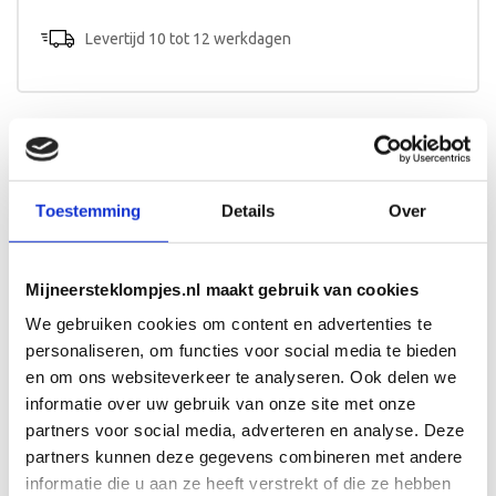
aantal
Levertijd 10 tot 12 werkdagen
Beschrijving
Toestemming
Details
Over
Een kinderkoffer met naam en het design van het
geboortekaartje? Een origineel kraamcadeau voor baby en
kersverse ouders!
Mijneersteklompjes.nl maakt gebruik van cookies
Afmeting en bewerking
We gebruiken cookies om content en advertenties te
Het koffertje is 25cm breed en wordt aan één zijde
personaliseren, om functies voor social media te bieden
beschilderd.
en om ons websiteverkeer te analyseren. Ook delen we
informatie over uw gebruik van onze site met onze
partners voor social media, adverteren en analyse. Deze
partners kunnen deze gegevens combineren met andere
informatie die u aan ze heeft verstrekt of die ze hebben