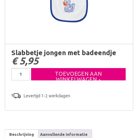
Slabbetje jongen met badeendje
€
5,95
Slabbetje
TOEVOEGEN AAN
jongen
WINKELWAGEN
met
badeendje
aantal
Levertijd 1-2 werkdagen
Beschrijving
Aanvullende informatie