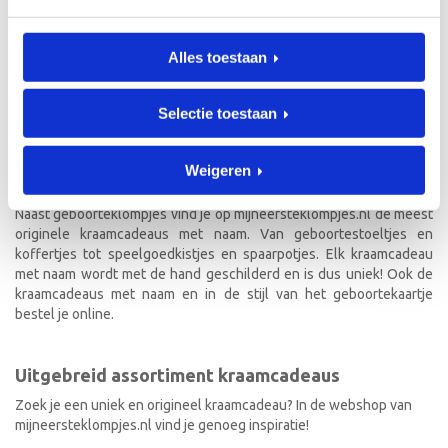
‘klompenmakersfamilie’. In 2002 zijn we gestart met het online
verkopen van onze geboorteklompjes. Onze kracht is kwaliteit,
snelheid, en uiteraard een ouderwets goede service. Wanneer je
Alles toestaan
deze drie factoren bij elke opdracht nakomt, merk je dat klanten bij
elke geboorte weer aan mijneersteklompjes.nl denken. Momenteel
heeft mijneersteklompjes.nl een groot klantenbestand met enorm
Selectie toestaan
gewaardeerde, trouwe klanten.
Weigeren
Kraamcadeau met naam
Naast geboorteklompjes vind je op mijneersteklompjes.nl de meest
originele kraamcadeaus met naam. Van geboortestoeltjes en
koffertjes tot speelgoedkistjes en spaarpotjes. Elk kraamcadeau
met naam wordt met de hand geschilderd en is dus uniek! Ook de
kraamcadeaus met naam en in de stijl van het geboortekaartje
bestel je online.
Uitgebreid assortiment kraamcadeaus
Zoek je een uniek en origineel kraamcadeau? In de webshop van
mijneersteklompjes.nl vind je genoeg inspiratie!