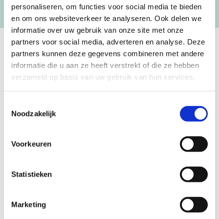
personaliseren, om functies voor social media te bieden
[mc4wp_form id=”3182″]
en om ons websiteverkeer te analyseren. Ook delen we
informatie over uw gebruik van onze site met onze
partners voor social media, adverteren en analyse. Deze
partners kunnen deze gegevens combineren met andere
GEBOORTEKLOMPJES EN
informatie die u aan ze heeft verstrekt of die ze hebben
KRAAMCADEAU MET NAAM
verzameld op basis van uw gebruik van hun services.
Unieke geboorteklompjes
Toestemmingsselectie
Noodzakelijk
Mijneersteklompjes.nl heeft al meer dan 15 jaar ervaring met het
schilderen van klompjes. Velen wisten de weg naar ons bedrijf al te
vinden en ontdekten onze leuke geboorteklompjes. Onze
Voorkeuren
geboorteklompjes bestel je gemakkelijk online. We beschilderen
de geboorteklompjes met de hand en indien gewenst in de stijl van
het geboortekaartje!
Statistieken
Over mijneersteklompjes.nl in Doetinchem
Marketing
Achter mijneersteklompjes.nl zit een echte