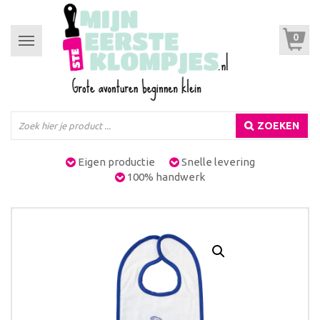
0
Toggle
navigation
ZOEKEN
Eigen productie
Snelle levering
100% handwerk