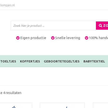
lompjes.nl
ZO
Eigen productie
Snelle levering
100% hand
TOELTJES
KOFFERTJES
GEBOORTETEGELTJES
BABYTEXTIEL
le 4 resultaten