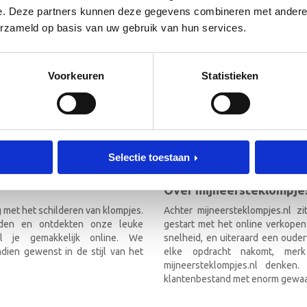
e. Deze partners kunnen deze gegevens combineren met andere i
 de hoogte!
[mc4wp_form id=”3182″]
erzameld op basis van uw gebruik van hun services.
RIEF
Voorkeuren
Statistieken
TEKLOMPJES EN KRAAMCADEAU M
Selectie toestaan
Over mijneersteklompjes
g met het schilderen van klompjes.
Achter mijneersteklompjes.nl z
nden en ontdekten onze leuke
gestart met het online verkopen
el je gemakkelijk online. We
snelheid, en uiteraard een ouder
ien gewenst in de stijl van het
elke opdracht nakomt, mer
mijneersteklompjes.nl denken
klantenbestand met enorm gewaa