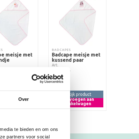
ES
BADCAPES
e meisje met
Badcape meisje met
ndje
kussend paar
Art.
5
€
9,95
kijk product
Bekijk product
Over
evoegen aan
Toevoegen aan
inkelwagen
winkelwagen
 media te bieden en om ons
ze partners voor social