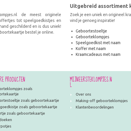
Uitgebreid assortiment
ompjes.nl de meest originele
Zoek je een uniek en origineel k
fertjes tot speelgoedkistjes en
vind je genoeg inspiratie!
and geschilderd en is dus uniek!
Geboortestoeltje
oortekaartje bestel je online.
Geboorteklompjes
Speelgoedkist met naam
Koffer met naam
Kraamcadeaus met naam
RE PRODUCTEN
MIJNEERSTEKLOMPJES.N
L
rteklompjes zoals
rtekaartje
Over ons
rtestoeltje zoals geboortekaartje
Making-off geboorteklompjes
goedkistje zoals geboortekaartje
Klantenbeoordelingen
rtje zoals geboortekaartje
doeken
potjes