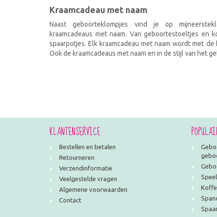
Kraamcadeau met naam
Naast geboorteklompjes vind je op mijneerstekl
kraamcadeaus met naam. Van geboortestoeltjes en kof
spaarpotjes. Elk kraamcadeau met naam wordt met de h
Ook de kraamcadeaus met naam en in de stijl van het geb
KLANTENSERVICE
POPULAI
Bestellen en betalen
Geboo
geboo
Retourneren
Geboo
Verzendinformatie
Speel
Veelgestelde vragen
Koffe
Algemene voorwaarden
Span
Contact
Spaar