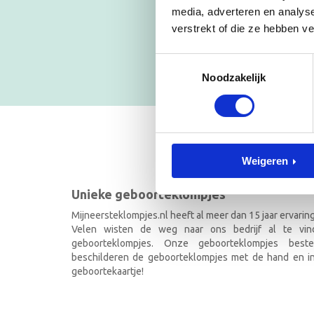
media, adverteren en analys
Blijf op
verstrekt of die ze hebben v
NIEUWSB
Toestemmingsselectie
Noodzakelijk
GEBOOR
Weigeren
Unieke geboorteklompjes
Mijneersteklompjes.nl heeft al meer dan 15 jaar ervarin
Velen wisten de weg naar ons bedrijf al te vi
geboorteklompjes. Onze geboorteklompjes best
beschilderen de geboorteklompjes met de hand en ind
geboortekaartje!