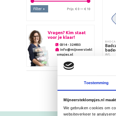
Filter
Min.
Max.
Prijs:
€ 0
—
€ 10
prijs
prijs
Vragen? Kim staat
voor je klaar!
BADCA
0314 - 324933
Badc
bade
info@mijneerstekl
Art.
ompjes.nl
€
9,
Toestemming
T
Mijneersteklompjes.nl maak
We gebruiken cookies om cont
websiteverkeer te analyseren