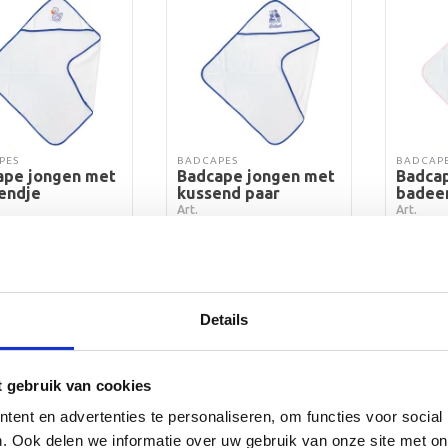
PES
BADCAPES
BADCAP
ape jongen met
Badcape jongen met
Badcap
endje
kussend paar
badee
Art.
Art.
95
€
9,95
€
9,9
Bekijk product
Bekijk product
Be
Details
oevoegen aan
Toevoegen aan
To
winkelwagen
winkelwagen
w
t gebruik van cookies
ent en advertenties te personaliseren, om functies voor social
. Ook delen we informatie over uw gebruik van onze site met on