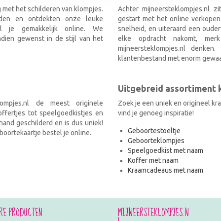
g met het schilderen van klompjes.
Achter mijneersteklompjes.nl z
nden en ontdekten onze leuke
gestart met het online verkopen
el je gemakkelijk online. We
snelheid, en uiteraard een ouder
ien gewenst in de stijl van het
elke opdracht nakomt, mer
mijneersteklompjes.nl denken
klantenbestand met enorm gewaa
Uitgebreid assortiment
ompjes.nl de meest originele
Zoek je een uniek en origineel k
fertjes tot speelgoedkistjes en
vind je genoeg inspiratie!
and geschilderd en is dus uniek!
Geboortestoeltje
oortekaartje bestel je online.
Geboorteklompjes
Speelgoedkist met naam
Koffer met naam
Kraamcadeaus met naam
RE PRODUCTEN
MIJNEERSTEKLOMPJES.N