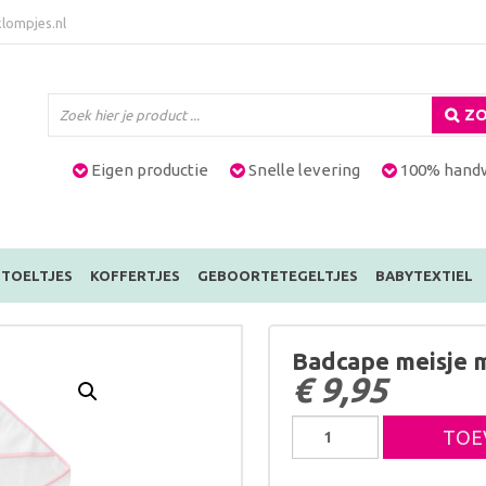
lompjes.nl
ZO
Eigen productie
Snelle levering
100% hand
TOELTJES
KOFFERTJES
GEBOORTETEGELTJES
BABYTEXTIEL
Badcape meisje 
€
9,95
Badcape
TOE
meisje
met