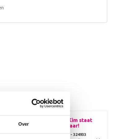
en
Vragen? Kim staat
Over
jk
voor je klaar!
te
0314 - 324933