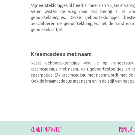
Mijneersteklompjes.nl heeft al meer dan 15 jaar ervarin
Velen wisten de weg naar ons bedrijf al te vi
geboorteklompjes. Onze geboorteklompjes best
beschilderen de geboorteklompjes met de hand en ind
geboortekaartje!
Kraamcadeau met naam
Naast geboorteklompjes vind je op mijneerstekl
kraamcadeaus met naam. Van geboortestoeltjes en kof
spaarpotjes. Elk kraamcadeau met naam wordt met de h
Ook de kraamcadeaus met naam en in de stijl van het geb
KLANTENSERVICE
POPULAI