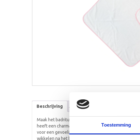
Beschrijving
Aanvullende informatie
Maak het badritueel extra speciaal met deze badcape
Toestemming
heeft een charmante roze kussend paar op de capuchon
voor een gevoelige babyhuid. Met een afmeting van 7
wikkelen na het badje.