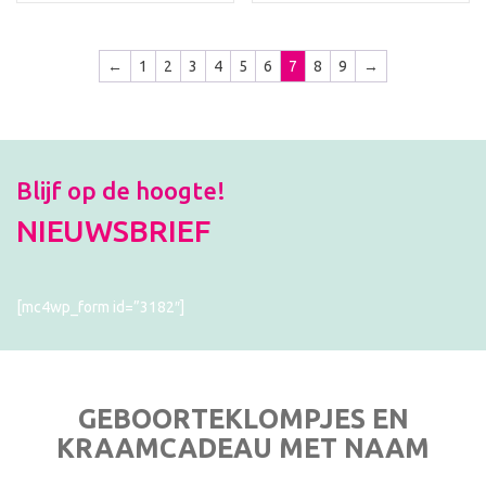
←
1
2
3
4
5
6
7
8
9
→
Blijf op de hoogte!
NIEUWSBRIEF
[mc4wp_form id=”3182″]
GEBOORTEKLOMPJES EN
KRAAMCADEAU MET NAAM