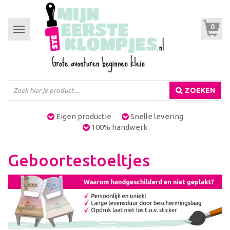
0
Toggle
navigation
ZOEKEN
Eigen productie
Snelle levering
100% handwerk
Geboortestoeltjes