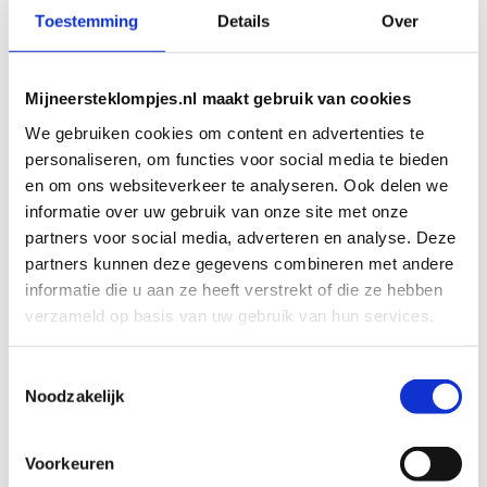
Bekijk product
Bekijk product
Toevoegen aan
Toestemming
Details
Over
winkelwagen
Select options
Mijneersteklompjes.nl maakt gebruik van cookies
We gebruiken cookies om content en advertenties te
personaliseren, om functies voor social media te bieden
en om ons websiteverkeer te analyseren. Ook delen we
informatie over uw gebruik van onze site met onze
partners voor social media, adverteren en analyse. Deze
partners kunnen deze gegevens combineren met andere
informatie die u aan ze heeft verstrekt of die ze hebben
KRAAMCADEAUS
KRAAMCADEAUS
verzameld op basis van uw gebruik van hun services.
Geboortestoeltje
Geboortestoeltje
Siem
Siem
Art. stoeltjes_025
Art. stoeltjes_040
Toestemmingsselectie
€
81,95
€
81,95
Noodzakelijk
Bekijk product
Bekijk product
Voorkeuren
Toevoegen aan
Toevoegen aan