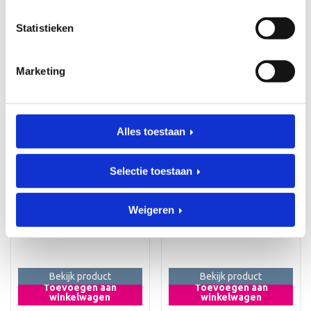
winkelwagen
winkelwagen
Statistieken
Marketing
Alles toestaan
Selectie toestaan
KRAAMCADEAUS
KRAAMCADEAUS
Geboortestoeltje Saar
Geboortestoeltje
Teun 2
Art. stoeltjes_024
Weigeren
Art. stoeltjes_023
€
81,95
€
81,95
Bekijk product
Bekijk product
Toevoegen aan
Toevoegen aan
winkelwagen
winkelwagen