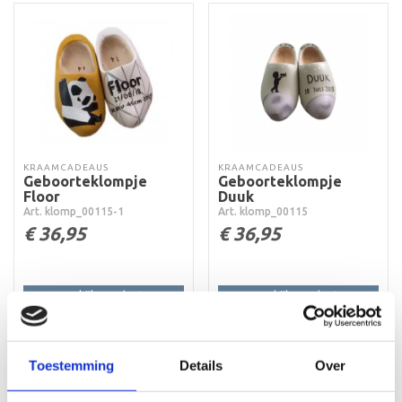
KRAAMCADEAUS
KRAAMCADEAUS
Geboorteklompje
Geboorteklompje
Floor
Duuk
Art. klomp_00115-1
Art. klomp_00115
€
36,95
€
36,95
Bekijk product
Bekijk product
Toevoegen aan
Toevoegen aan
winkelwagen
winkelwagen
Toestemming
Details
Over