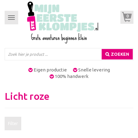
0
Toggle
navigation
ZOEKEN
Eigen productie
Snelle levering
100% handwerk
Licht roze
Filter