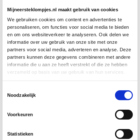
Mijneersteklompjes.nl maakt gebruik van cookies
We gebruiken cookies om content en advertenties te
personaliseren, om functies voor social media te bieden
en om ons websiteverkeer te analyseren. Ook delen we
informatie over uw gebruik van onze site met onze
partners voor social media, adverteren en analyse. Deze
KRAAMCADEAUS
KRAAMCADEAUS
Geboorteklompje Fien
Geboorteklompje
partners kunnen deze gegevens combineren met andere
Suus
Art. klomp_00114
informatie die u aan ze heeft verstrekt of die ze hebben
Art. klomp_00113
€
36,95
verzameld op basis van uw gebruik van hun services.
€
36,95
Toestemmingsselectie
Noodzakelijk
Bekijk product
Bekijk product
Toevoegen aan
Toevoegen aan
winkelwagen
winkelwagen
Voorkeuren
Statistieken