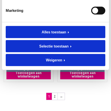
Marketing
Alles toestaan
KRAAMCADEAUS
KRAAMCADEAUS
Geboorteklompje
Geboorteklompje
Olivia
Julia
Art. klomp_00112
Art. klomp_00108
Selectie toestaan
€
36,95
€
36,95
Weigeren
Bekijk product
Bekijk product
Toevoegen aan
Toevoegen aan
winkelwagen
winkelwagen
1
2
→