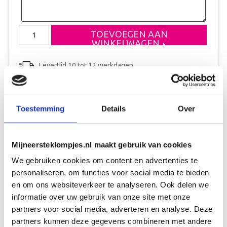
Geboorteklompje
TOEVOEGEN AAN
Julia
WINKELWAGEN
aantal
Levertijd 10 tot 12 werkdagen
Toestemming
Details
Over
Beschrijving
Aanvullende informatie
Mijneersteklompjes.nl maakt gebruik van cookies
De basis kleur van het klompje is licht roze met op één
We gebruiken cookies om content en advertenties te
klompje de naam, geboorte datum, tijd en gewicht van het
kindje.
personaliseren, om functies voor social media te bieden
Het andere klompje heeft de lengte van het kindje op de
en om ons websiteverkeer te analyseren. Ook delen we
hak staan er staat ook nog een grote beer op het klompje
informatie over uw gebruik van onze site met onze
partners voor social media, adverteren en analyse. Deze
partners kunnen deze gegevens combineren met andere