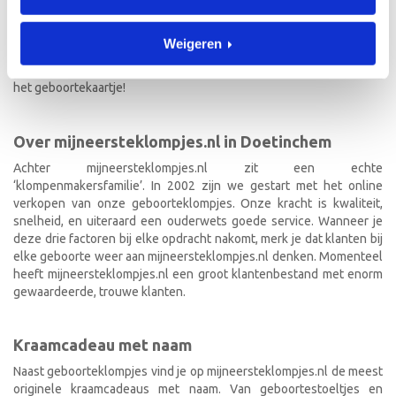
schilderen van klompjes. Velen wisten de weg naar ons bedrijf al te
vinden en ontdekten onze leuke geboorteklompjes. Onze
Weigeren
geboorteklompjes bestel je gemakkelijk online. We beschilderen
de geboorteklompjes met de hand en indien gewenst in de stijl van
het geboortekaartje!
Over mijneersteklompjes.nl in Doetinchem
Achter mijneersteklompjes.nl zit een echte
‘klompenmakersfamilie’. In 2002 zijn we gestart met het online
verkopen van onze geboorteklompjes. Onze kracht is kwaliteit,
snelheid, en uiteraard een ouderwets goede service. Wanneer je
deze drie factoren bij elke opdracht nakomt, merk je dat klanten bij
elke geboorte weer aan mijneersteklompjes.nl denken. Momenteel
heeft mijneersteklompjes.nl een groot klantenbestand met enorm
gewaardeerde, trouwe klanten.
Kraamcadeau met naam
Naast geboorteklompjes vind je op mijneersteklompjes.nl de meest
originele kraamcadeaus met naam. Van geboortestoeltjes en