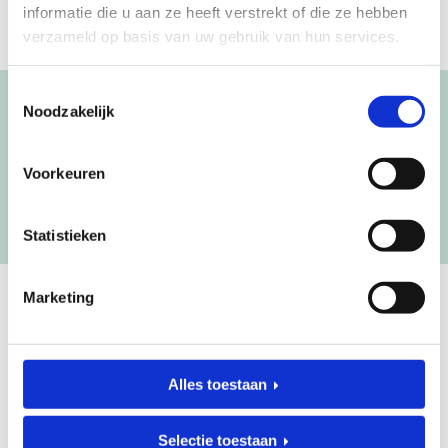
informatie die u aan ze heeft verstrekt of die ze hebben
verzameld op basis van uw gebruik van hun services.
Toestemmingsselectie
Noodzakelijk
Blijf op de hoogte!
NIEUWSBRIEF
Voorkeuren
[mc4wp_form id=”3182″]
Statistieken
Marketing
GEBOORTEKLOMPJES EN
KRAAMCADEAU MET NAAM
Alles toestaan
Unieke geboorteklompjes
Selectie toestaan
Mijneersteklompjes.nl heeft al meer dan 15 jaar ervaring met het