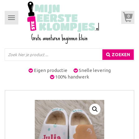
0
Toggle
navigation
ZOEKEN
Eigen productie
Snelle levering
100% handwerk