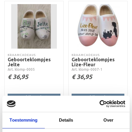
KRAAMCADEAUS
KRAAMCADEAUS
Geboorteklompjes
Geboorteklompjes
Jelte
Lize-Fleur
Art. klomp-0005
Art. klomp-0007-1
€
36,95
€
36,95
Bekijk product
Bekijk product
Toevoegen aan
Toevoegen aan
winkelwagen
winkelwagen
Toestemming
Details
Over