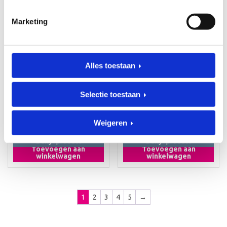
Marketing
Alles toestaan
KRAAMCADEAUS
KRAAMCADEAUS
Geboorteklompjes
Geboorteklompje Fay
Fedde
Jolie
Art. klomp-0012
Art. klomp_00019
Selectie toestaan
€
36,95
€
36,95
Weigeren
Bekijk product
Bekijk product
Toevoegen aan
Toevoegen aan
winkelwagen
winkelwagen
1
2
3
4
5
→