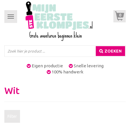
0
Toggle
navigation
ZOEKEN
Eigen productie
Snelle levering
100% handwerk
Wit
Filter