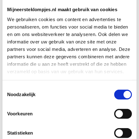
Mijneersteklompjes.nl maakt gebruik van cookies
We gebruiken cookies om content en advertenties te
personaliseren, om functies voor social media te bieden
en om ons websiteverkeer te analyseren. Ook delen we
informatie over uw gebruik van onze site met onze
partners voor social media, adverteren en analyse. Deze
KRAAMCADEAUS
KRAAMCADEAUS
Geboorteklompjes
Geboorteklompjes
partners kunnen deze gegevens combineren met andere
Siem
Tom
informatie die u aan ze heeft verstrekt of die ze hebben
Art. klomp-0007
Art. klomp-0011
verzameld op basis van uw gebruik van hun services.
€
36,95
€
36,95
Toestemmingsselectie
Noodzakelijk
Bekijk product
Bekijk product
Toevoegen aan
Toevoegen aan
winkelwagen
winkelwagen
Voorkeuren
Statistieken