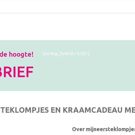
 de hoogte!
[mc4wp_form id=”3182″]
RIEF
TEKLOMPJES EN KRAAMCADEAU M
Over mijneersteklompjes