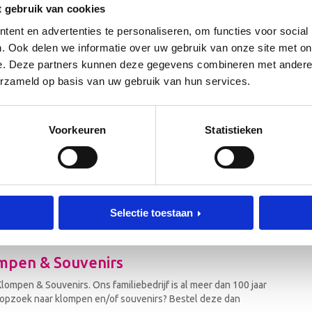
t gebruik van cookies
henk?
ent en advertenties te personaliseren, om functies voor social
verwerken het ontwerp van het geboortekaartje op onze klompjes. Dit 
. Ook delen we informatie over uw gebruik van onze site met on
onze klompjes worden gemaakt.
e. Deze partners kunnen deze gegevens combineren met andere i
erzameld op basis van uw gebruik van hun services.
 schoenmaat 24?
ijk dat een kind goed kan lopen. Als kinderen schoenmaat 24 hebben, is
choenmaat 24. De klompjes worden voorzien van een blanke lak om ze tijd
Voorkeuren
Statistieken
n.
boorteklompjes
 starten wij met het schilderen van de klompjes. Omdat de klompjes met 
zien van een sterke lak om beschadiging te voorkomen, moeten de klom
Selectie toestaan
rtijd van een paar geboorteklompjes is daarom ongeveer 10 tot 12
mpen & Souvenirs
ompen & Souvenirs. Ons familiebedrijf is al meer dan 100 jaar
e opzoek naar klompen en/of souvenirs? Bestel deze dan