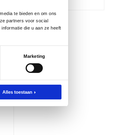
 media te bieden en om ons
maakt
ze partners voor social
nformatie die u aan ze heeft
 dit
ens
Marketing
de
pjes
Alles toestaan