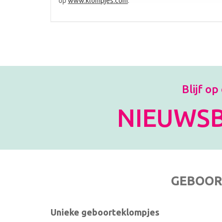
op
www.klompjes.com
.
Blijf op
NIEUWSB
GEBOOR
Unieke geboorteklompjes