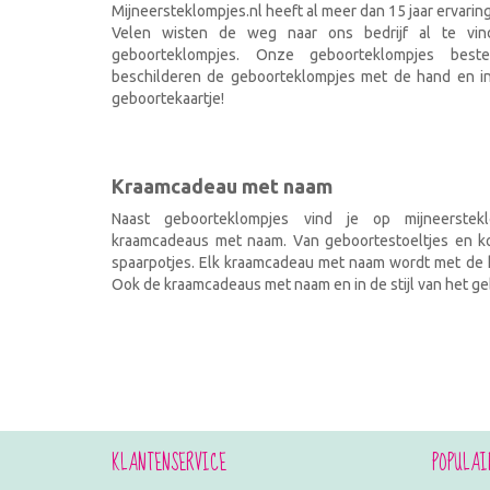
Mijneersteklompjes.nl heeft al meer dan 15 jaar ervarin
Velen wisten de weg naar ons bedrijf al te vi
geboorteklompjes. Onze geboorteklompjes best
beschilderen de geboorteklompjes met de hand en ind
geboortekaartje!
Kraamcadeau met naam
Naast geboorteklompjes vind je op mijneerstekl
kraamcadeaus met naam. Van geboortestoeltjes en kof
spaarpotjes. Elk kraamcadeau met naam wordt met de h
Ook de kraamcadeaus met naam en in de stijl van het geb
KLANTENSERVICE
POPULAI