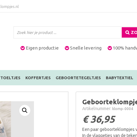
lompjes.nl
ZO
Eigen productie
Snelle levering
100% hand
TOELTJES
KOFFERTJES
GEBOORTETEGELTJES
BABYTEXTIEL
Geboorteklompje
Artikelnummer:
klomp-0004
€
36,95
Een paar geboorteklompjes v
In de vlaggetjes van de tek