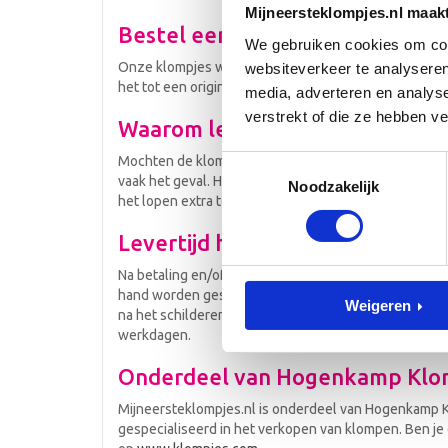
Mijneersteklompjes.nl maak
Bestel een origineel kraamgesc
We gebruiken cookies om cont
Onze klompjes worden met de hand geschilderd. Wij 
websiteverkeer te analyseren
het tot een origineel kraamgeschenk! Bekijk
hier
hoe 
media, adverteren en analys
verstrekt of die ze hebben v
Waarom leveren wij klompjes in
Mochten de klompjes gedragen worden, is het belangr
Toestemmingsselectie
vaak het geval. Hierom leveren wij de klompjes in s
Noodzakelijk
het lopen extra te beschermen tegen beschadiginge
Levertijd hand geschilderde ge
Na betaling en/of ontvangst van het geboortekaartje
hand worden geschilderd en daarna nog worden voor
Weigeren
na het schilderen en lakken een dag drogen. De leve
werkdagen.
Onderdeel van Hogenkamp Klo
Mijneersteklompjes.nl is onderdeel van Hogenkamp Kl
gespecialiseerd in het verkopen van klompen. Ben j