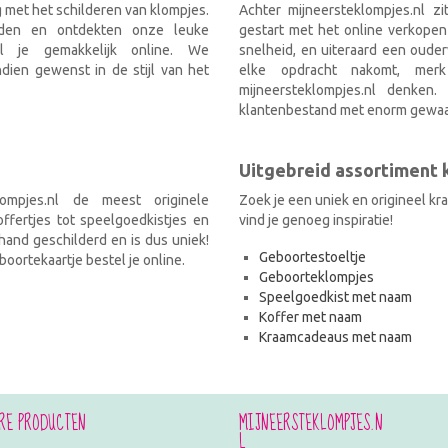
g met het schilderen van klompjes.
Achter mijneersteklompjes.nl z
nden en ontdekten onze leuke
gestart met het online verkopen
el je gemakkelijk online. We
snelheid, en uiteraard een ouder
ien gewenst in de stijl van het
elke opdracht nakomt, mer
mijneersteklompjes.nl denken
klantenbestand met enorm gewaa
Uitgebreid assortiment
ompjes.nl de meest originele
Zoek je een uniek en origineel k
fertjes tot speelgoedkistjes en
vind je genoeg inspiratie!
and geschilderd en is dus uniek!
Geboortestoeltje
oortekaartje bestel je online.
Geboorteklompjes
Speelgoedkist met naam
Koffer met naam
Kraamcadeaus met naam
RE PRODUCTEN
MIJNEERSTEKLOMPJES.N
L