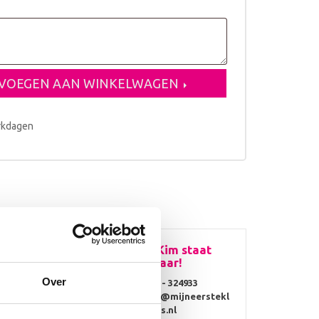
VOEGEN AAN WINKELWAGEN
erkdagen
Vragen? Kim staat
voor je klaar!
Over
0314 - 324933
info@mijneerstekl
en
ompjes.nl