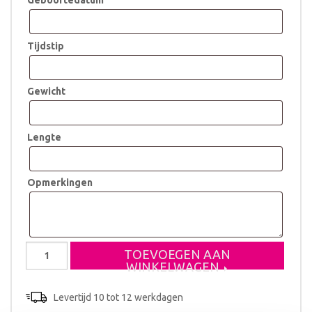
Geboortedatum
Tijdstip
Gewicht
Lengte
Opmerkingen
Geboorteklompje
TOEVOEGEN AAN
Anna
WINKELWAGEN
Marjolein
aantal
Levertijd 10 tot 12 werkdagen