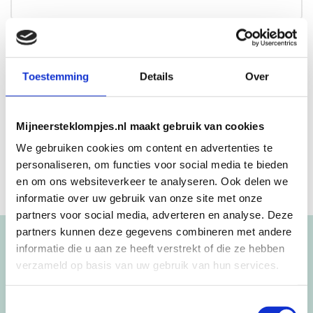
Beschrijving
Aanvullende informatie
Toestemming
Details
Over
Leuke meisjes klompjes met een giraffe om te geven als
kraamcadeau.
Mijneersteklompjes.nl maakt gebruik van cookies
We gebruiken cookies om content en advertenties te
personaliseren, om functies voor social media te bieden
en om ons websiteverkeer te analyseren. Ook delen we
informatie over uw gebruik van onze site met onze
partners voor social media, adverteren en analyse. Deze
partners kunnen deze gegevens combineren met andere
Blijf op de hoogte!
informatie die u aan ze heeft verstrekt of die ze hebben
verzameld op basis van uw gebruik van hun services.
NIEUWSBRIEF
Toestemmingsselectie