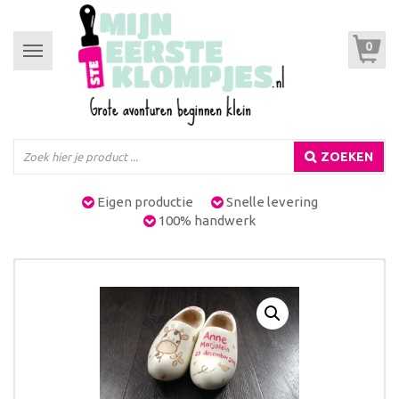
0
Toggle
navigation
ZOEKEN
Eigen productie
Snelle levering
100% handwerk