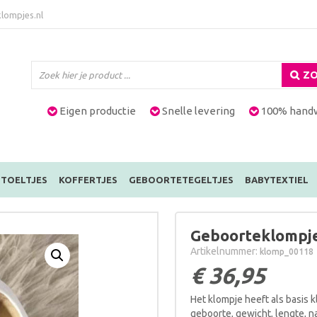
lompjes.nl
ZO
Eigen productie
Snelle levering
100% hand
TOELTJES
KOFFERTJES
GEBOORTETEGELTJES
BABYTEXTIEL
Geboorteklompje
Artikelnummer:
klomp_00118
€
36,95
Het klompje heeft als basis k
geboorte, gewicht, lengte, 