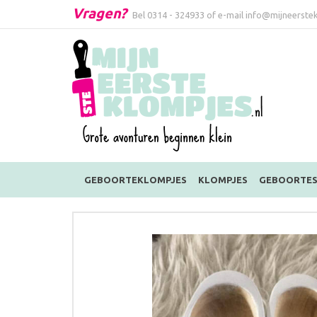
Vragen?
Bel
0314 - 324933
of e-mail
info@mijneerstek
GEBOORTEKLOMPJES
KLOMPJES
GEBOORTES