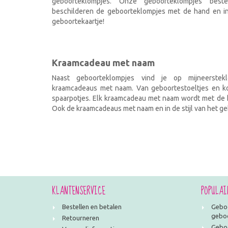
geboorteklompjes. Onze geboorteklompjes best
beschilderen de geboorteklompjes met de hand en ind
geboortekaartje!
Kraamcadeau met naam
Naast geboorteklompjes vind je op mijneerstekl
kraamcadeaus met naam. Van geboortestoeltjes en kof
spaarpotjes. Elk kraamcadeau met naam wordt met de h
Ook de kraamcadeaus met naam en in de stijl van het geb
KLANTENSERVICE
POPULAI
Bestellen en betalen
Geboo
geboo
Retourneren
Geboo