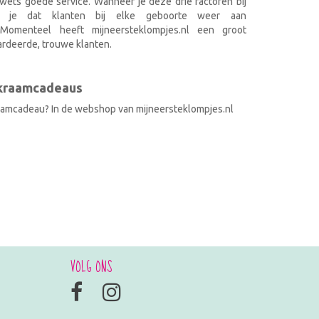
wets goede service. Wanneer je deze drie factoren bij
k je dat klanten bij elke geboorte weer aan
. Momenteel heeft mijneersteklompjes.nl een groot
rdeerde, trouwe klanten.
 kraamcadeaus
raamcadeau? In de webshop van mijneersteklompjes.nl
VOLG ONS