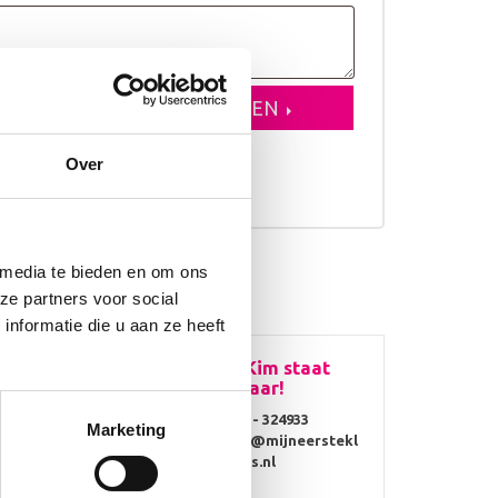
VOEGEN AAN WINKELWAGEN
Over
erkdagen
 media te bieden en om ons
ze partners voor social
nformatie die u aan ze heeft
Vragen? Kim staat
voor je klaar!
0314 - 324933
Marketing
info@mijneerstekl
ompjes.nl