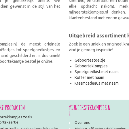
el je gemakkelijk online. We
snelheid, en uiteraard een ouder
ien gewenst in de stijl van het
elke opdracht nakomt, mer
mijneersteklompjes.nl denken
klantenbestand met enorm gewaa
Uitgebreid assortiment
ompjes.nl de meest originele
Zoek je een uniek en origineel k
fertjes tot speelgoedkistjes en
vind je genoeg inspiratie!
and geschilderd en is dus uniek!
Geboortestoeltje
oortekaartje bestel je online.
Geboorteklompjes
Speelgoedkist met naam
Koffer met naam
Kraamcadeaus met naam
RE PRODUCTEN
MIJNEERSTEKLOMPJES.N
L
rteklompjes zoals
rtekaartje
Over ons
rtestoeltje zoals geboortekaartje
Making-off geboorteklompjes