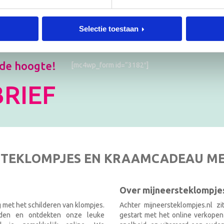
Selectie toestaan
 de hoogte!
[mc4wp_form id=”3182″]
RIEF
TEKLOMPJES EN KRAAMCADEAU M
Over mijneersteklompjes
g met het schilderen van klompjes.
Achter mijneersteklompjes.nl z
nden en ontdekten onze leuke
gestart met het online verkopen