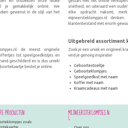
nden en ontdekten onze leuke
gestart met het online verkopen
el je gemakkelijk online. We
snelheid, en uiteraard een ouder
ien gewenst in de stijl van het
elke opdracht nakomt, mer
mijneersteklompjes.nl denken
klantenbestand met enorm gewaa
Uitgebreid assortiment
ompjes.nl de meest originele
Zoek je een uniek en origineel k
fertjes tot speelgoedkistjes en
vind je genoeg inspiratie!
and geschilderd en is dus uniek!
Geboortestoeltje
oortekaartje bestel je online.
Geboorteklompjes
Speelgoedkist met naam
Koffer met naam
Kraamcadeaus met naam
RE PRODUCTEN
MIJNEERSTEKLOMPJES.N
L
rteklompjes zoals
rtekaartje
Over ons