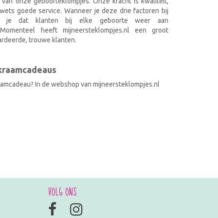
 van onze geboorteklompjes. Onze kracht is kwaliteit,
wets goede service. Wanneer je deze drie factoren bij
k je dat klanten bij elke geboorte weer aan
. Momenteel heeft mijneersteklompjes.nl een groot
rdeerde, trouwe klanten.
 kraamcadeaus
raamcadeau? In de webshop van mijneersteklompjes.nl
VOLG ONS