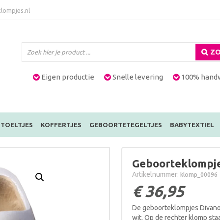
lompjes.nl
ZO
Eigen productie
Snelle levering
100% hand
TOELTJES
KOFFERTJES
GEBOORTETEGELTJES
BABYTEXTIEL
Geboorteklompje
Artikelnummer:
klomp_00096
€
36,95
De geboorteklompjes Divano z
wit. Op de rechter klomp sta