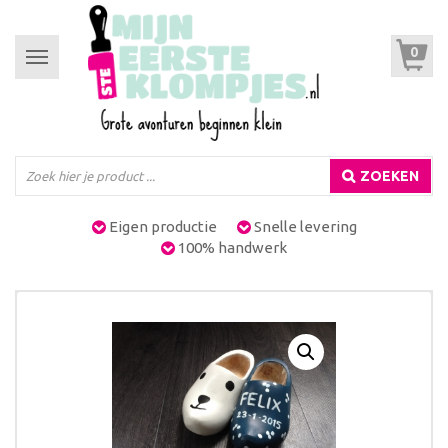
0
Toggle
navigation
ZOEKEN
Eigen productie
Snelle levering
100% handwerk