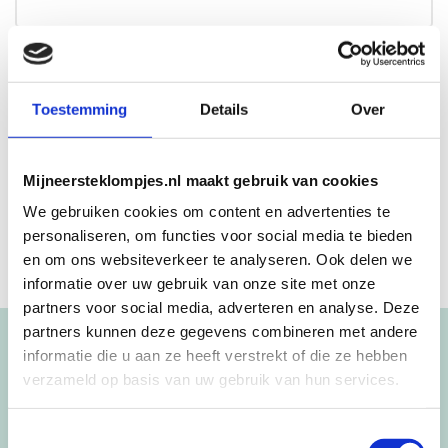
Beschrijving
Aanvullende informatie
Toestemming
Details
Over
Blauw en witte geboorteklompjes met stippen en een
dieren snuitje.
Mijneersteklompjes.nl maakt gebruik van cookies
We gebruiken cookies om content en advertenties te
personaliseren, om functies voor social media te bieden
en om ons websiteverkeer te analyseren. Ook delen we
informatie over uw gebruik van onze site met onze
partners voor social media, adverteren en analyse. Deze
partners kunnen deze gegevens combineren met andere
Blijf op de hoogte!
informatie die u aan ze heeft verstrekt of die ze hebben
verzameld op basis van uw gebruik van hun services.
NIEUWSBRIEF
Toestemmingsselectie