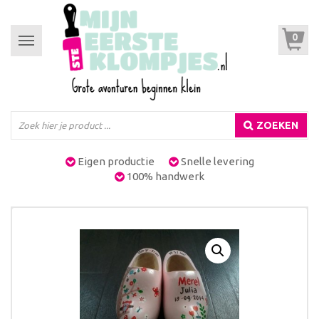
0
Toggle
navigation
ZOEKEN
Eigen productie
Snelle levering
100% handwerk