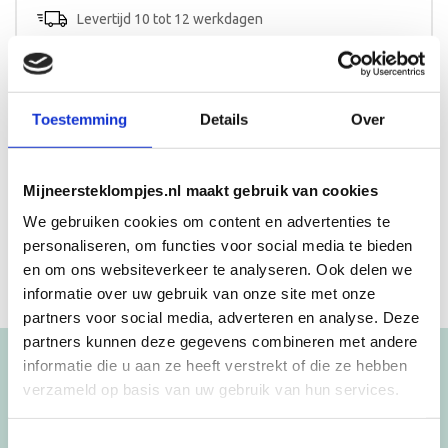
aantal
Levertijd 10 tot 12 werkdagen
Toestemming
Details
Over
Beschrijving
Aanvullende informatie
Meisjes klompen, Kraamcadeau meisje
Mijneersteklompjes.nl maakt gebruik van cookies
We gebruiken cookies om content en advertenties te
personaliseren, om functies voor social media te bieden
en om ons websiteverkeer te analyseren. Ook delen we
informatie over uw gebruik van onze site met onze
partners voor social media, adverteren en analyse. Deze
partners kunnen deze gegevens combineren met andere
informatie die u aan ze heeft verstrekt of die ze hebben
Blijf op de hoogte!
verzameld op basis van uw gebruik van hun services.
NIEUWSBRIEF
Toestemmingsselectie