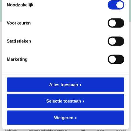
Noodzakelijk
[mc4wp_form id=”3182″]
Voorkeuren
GEBOORTEKLOMPJES EN
Statistieken
KRAAMCADEAU MET NAAM
Marketing
Unieke geboorteklompjes
Mijneersteklompjes.nl heeft al meer dan 15 jaar ervaring met het
schilderen van klompjes. Velen wisten de weg naar ons bedrijf al te
Alles toestaan
vinden en ontdekten onze leuke geboorteklompjes. Onze
geboorteklompjes bestel je gemakkelijk online. We beschilderen
de geboorteklompjes met de hand en indien gewenst in de stijl van
Selectie toestaan
het geboortekaartje!
Weigeren
Over mijneersteklompjes.nl in Doetinchem
Achter mijneersteklompjes.nl zit een echte