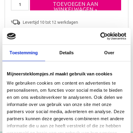
Geboorteklompje
TOEVOEGEN AAN
Pim
WINKELWAGEN
aantal
Levertijd 10 tot 12 werkdagen
Toestemming
Details
Over
Beschrijving
Aanvullende informatie
Klompjes met als basis kleur wit hierop zijn strepen
Mijneersteklompjes.nl maakt gebruik van cookies
geschilderd één klompje heeft zwarte strepen en de
We gebruiken cookies om content en advertenties te
andere heeft blauwe streepjes met een bruine voorkant,
geboorteklompje
personaliseren, om functies voor social media te bieden
en om ons websiteverkeer te analyseren. Ook delen we
informatie over uw gebruik van onze site met onze
partners voor social media, adverteren en analyse. Deze
partners kunnen deze gegevens combineren met andere
informatie die u aan ze heeft verstrekt of die ze hebben
verzameld op basis van uw gebruik van hun services.