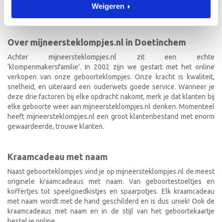
de geboorteklompjes met de hand en indien gewenst in de stijl van
Weigeren
het geboortekaartje!
Over mijneersteklompjes.nl in Doetinchem
Achter mijneersteklompjes.nl zit een echte
‘klompenmakersfamilie’. In 2002 zijn we gestart met het online
verkopen van onze geboorteklompjes. Onze kracht is kwaliteit,
snelheid, en uiteraard een ouderwets goede service. Wanneer je
deze drie factoren bij elke opdracht nakomt, merk je dat klanten bij
elke geboorte weer aan mijneersteklompjes.nl denken. Momenteel
heeft mijneersteklompjes.nl een groot klantenbestand met enorm
gewaardeerde, trouwe klanten.
Kraamcadeau met naam
Naast geboorteklompjes vind je op mijneersteklompjes.nl de meest
originele kraamcadeaus met naam. Van geboortestoeltjes en
koffertjes tot speelgoedkistjes en spaarpotjes. Elk kraamcadeau
met naam wordt met de hand geschilderd en is dus uniek! Ook de
kraamcadeaus met naam en in de stijl van het geboortekaartje
bestel je online.