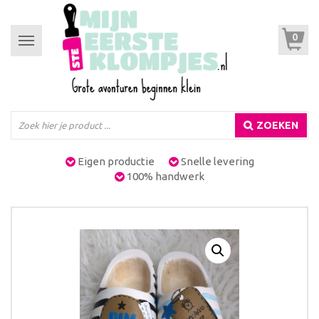
0
Toggle
navigation
ZOEKEN
Eigen productie
Snelle levering
100% handwerk