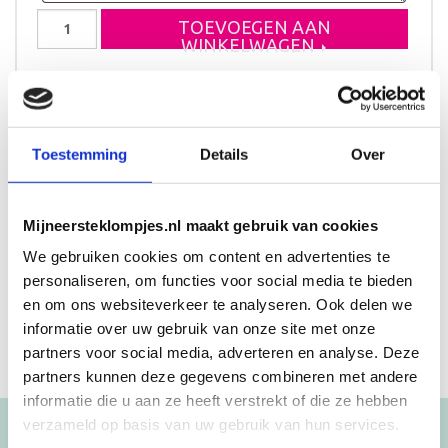
Geboorteklompjes
TOEVOEGEN AAN
Julian
WINKELWAGEN
aantal
Levertijd 10 tot 12 werkdagen
Toestemming
Details
Over
Beschrijving
Aanvullende informatie
Mijneersteklompjes.nl maakt gebruik van cookies
We gebruiken cookies om content en advertenties te
Klompje met de naam Julian
personaliseren, om functies voor social media te bieden
en om ons websiteverkeer te analyseren. Ook delen we
informatie over uw gebruik van onze site met onze
partners voor social media, adverteren en analyse. Deze
partners kunnen deze gegevens combineren met andere
informatie die u aan ze heeft verstrekt of die ze hebben
verzameld op basis van uw gebruik van hun services.
Blijf op de hoogte!