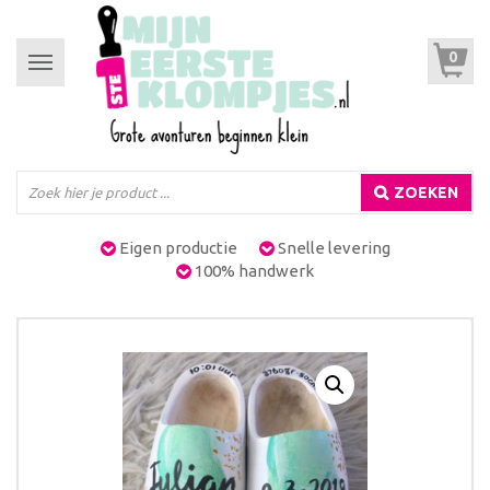
0
Toggle
navigation
ZOEKEN
Eigen productie
Snelle levering
100% handwerk