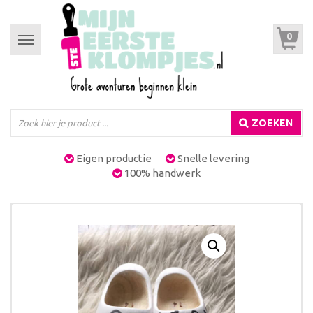
0
Toggle
navigation
ZOEKEN
Eigen productie
Snelle levering
100% handwerk