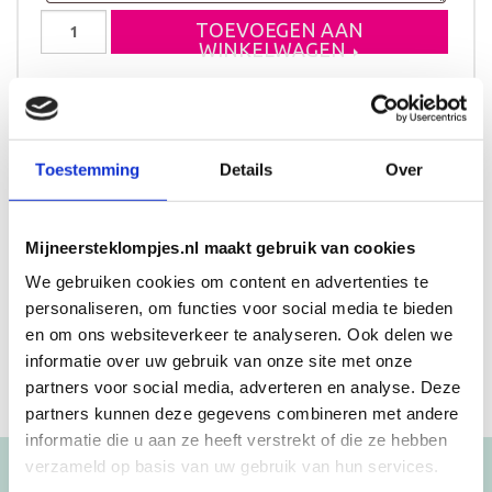
Geboorteklompjes
TOEVOEGEN AAN
Wies
WINKELWAGEN
aantal
Levertijd 10 tot 12 werkdagen
Toestemming
Details
Over
Beschrijving
Aanvullende informatie
Mijneersteklompjes.nl maakt gebruik van cookies
We gebruiken cookies om content en advertenties te
Klompje met de naam Wies
personaliseren, om functies voor social media te bieden
en om ons websiteverkeer te analyseren. Ook delen we
informatie over uw gebruik van onze site met onze
partners voor social media, adverteren en analyse. Deze
partners kunnen deze gegevens combineren met andere
informatie die u aan ze heeft verstrekt of die ze hebben
verzameld op basis van uw gebruik van hun services.
Blijf op de hoogte!