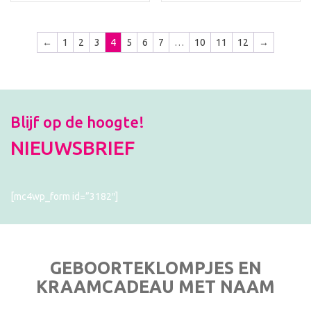
←
1
2
3
4
5
6
7
…
10
11
12
→
Blijf op de hoogte!
NIEUWSBRIEF
[mc4wp_form id=”3182″]
GEBOORTEKLOMPJES EN
KRAAMCADEAU MET NAAM