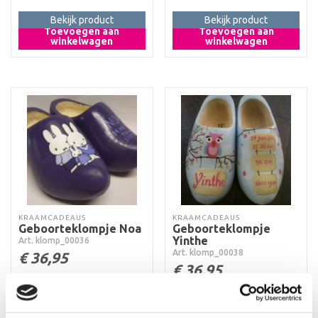
Bekijk product
Bekijk product
Toevoegen aan
Toevoegen aan
winkelwagen
winkelwagen
KRAAMCADEAUS
KRAAMCADEAUS
Geboorteklompje Noa
Geboorteklompje
Yinthe
Art. klomp_00036
Art. klomp_00038
€
36,95
€
36,95