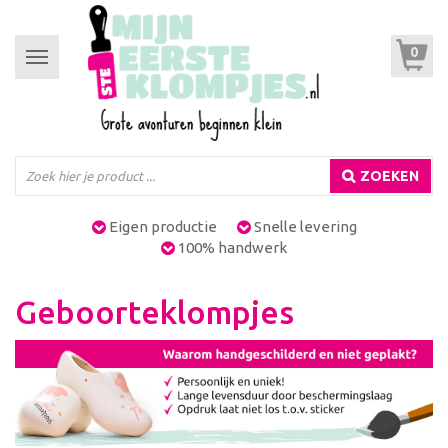
0
Toggle
navigation
ZOEKEN
Eigen productie
Snelle levering
100% handwerk
Geboorteklompjes