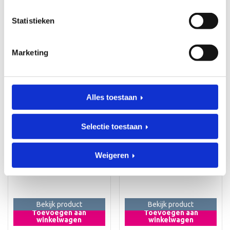
winkelwagen
winkelwagen
Statistieken
Marketing
Alles toestaan
Selectie toestaan
KRAAMCADEAUS
KRAAMCADEAUS
Geboorteklompje Stan
Geboorteklompje Sam
Art. klomp_00042
Art. klomp_00043
Weigeren
€
36,95
€
36,95
Bekijk product
Bekijk product
Toevoegen aan
Toevoegen aan
winkelwagen
winkelwagen