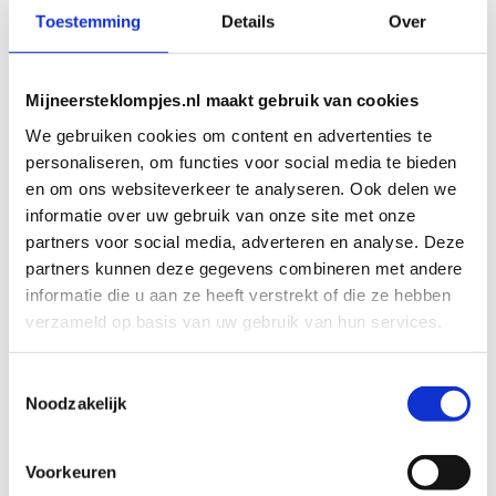
Bekijk product
Bekijk product
Toevoegen aan
Toevoegen aan
Toestemming
Details
Over
winkelwagen
winkelwagen
Mijneersteklompjes.nl maakt gebruik van cookies
We gebruiken cookies om content en advertenties te
personaliseren, om functies voor social media te bieden
en om ons websiteverkeer te analyseren. Ook delen we
informatie over uw gebruik van onze site met onze
partners voor social media, adverteren en analyse. Deze
partners kunnen deze gegevens combineren met andere
informatie die u aan ze heeft verstrekt of die ze hebben
KRAAMCADEAUS
KRAAMCADEAUS
verzameld op basis van uw gebruik van hun services.
Geboorteklompje Tom
Geboorteklompje Stijn
Art. klomp_00039
Art. klomp_00041
€
36,95
€
36,95
Toestemmingsselectie
Noodzakelijk
Bekijk product
Bekijk product
Voorkeuren
Toevoegen aan
Toevoegen aan