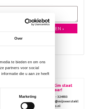
VOEGEN AAN WINKELWAGEN
Over
erkdagen
 media te bieden en om ons
ze partners voor social
nformatie die u aan ze heeft
taat
Vragen? Kim staat
voor je klaar!
Marketing
0314 - 324933
info@mijneerstekl
ompjes.nl