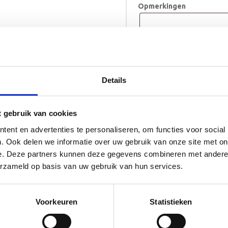
Opmerkingen
Geboorteklompje
TOE
Ruben
aantal
Details
Levertijd 10 tot 12 w
t gebruik van cookies
ent en advertenties te personaliseren, om functies voor social
. Ook delen we informatie over uw gebruik van onze site met on
e. Deze partners kunnen deze gegevens combineren met andere i
erzameld op basis van uw gebruik van hun services.
p één klompje de naam en geboorte datum van het kindje en op de ander s
Voorkeuren
Statistieken