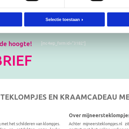
Selectie toestaan
 de hoogte!
[mc4wp_form id=”3182″]
RIEF
TEKLOMPJES EN KRAAMCADEAU M
Over mijneersteklompjes
g met het schilderen van klompjes.
Achter mijneersteklompjes.nl z