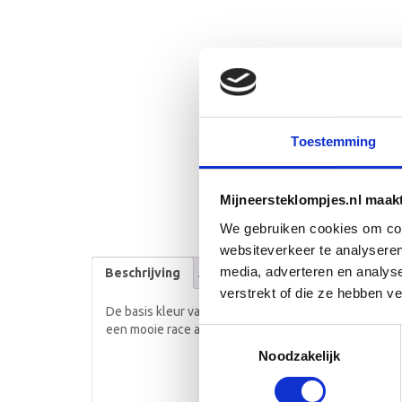
Toestemming
Mijneersteklompjes.nl maak
We gebruiken cookies om cont
websiteverkeer te analyseren
media, adverteren en analys
Beschrijving
Aanvullende informatie
verstrekt of die ze hebben v
De basis kleur van de klompjes zijn licht roze met o
een mooie race auto.
Toestemmingsselectie
Noodzakelijk