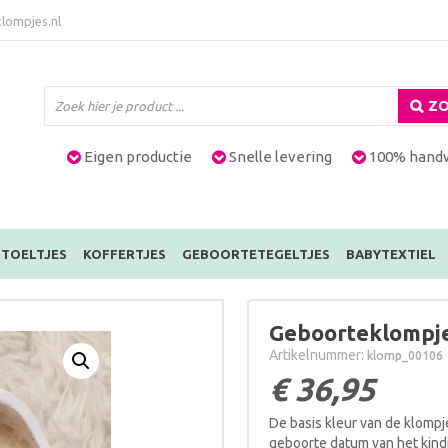
lompjes.nl
ZO
Eigen productie
Snelle levering
100% hand
TOELTJES
KOFFERTJES
GEBOORTETEGELTJES
BABYTEXTIEL
Geboorteklompj
Artikelnummer:
klomp_00106
€
36,95
De basis kleur van de klompj
geboorte datum van het kind