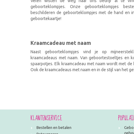
Velen wisten de weg naar ons bedrijf al te vi
geboorteklompjes. Onze geboorteklompjes best
beschilderen de geboorteklompjes met de hand en ind
geboortekaartje!
Kraamcadeau met naam
Naast geboorteklompjes vind je op mijneerstekl
kraamcadeaus met naam. Van geboortestoeltjes en kof
spaarpotjes. Elk kraamcadeau met naam wordt met de h
Ook de kraamcadeaus met naam en in de stijl van het geb
KLANTENSERVICE
POPULAI
Bestellen en betalen
Geboo
geboo