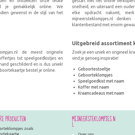
nden en ontdekten onze leuke
gestart met het online verkopen
el je gemakkelijk online. We
snelheid, en uiteraard een ouder
ien gewenst in de stijl van het
elke opdracht nakomt, mer
mijneersteklompjes.nl denken
klantenbestand met enorm gewaa
Uitgebreid assortiment
ompjes.nl de meest originele
Zoek je een uniek en origineel k
fertjes tot speelgoedkistjes en
vind je genoeg inspiratie!
and geschilderd en is dus uniek!
Geboortestoeltje
oortekaartje bestel je online.
Geboorteklompjes
Speelgoedkist met naam
Koffer met naam
Kraamcadeaus met naam
RE PRODUCTEN
MIJNEERSTEKLOMPJES.N
L
rteklompjes zoals
rtekaartje
Over ons