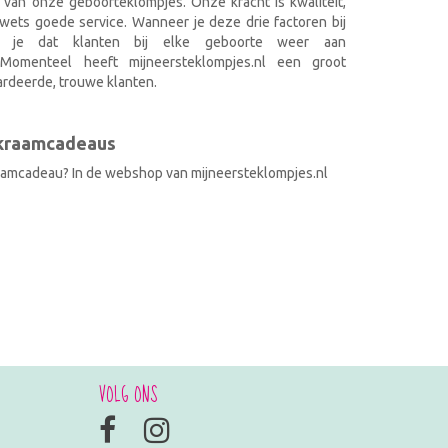
 van onze geboorteklompjes. Onze kracht is kwaliteit,
wets goede service. Wanneer je deze drie factoren bij
k je dat klanten bij elke geboorte weer aan
. Momenteel heeft mijneersteklompjes.nl een groot
rdeerde, trouwe klanten.
 kraamcadeaus
raamcadeau? In de webshop van mijneersteklompjes.nl
VOLG ONS