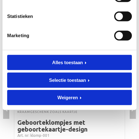
Statistieken
BESTSELLERS
Algemeen
Klompjes
Geboortestoeltjes
Speelgoedkist
Marketing
Alles toestaan
Selectie toestaan
Weigeren
KRAAMGESCHENK ZOALS KAARTJE
Geboorteklompjes met
geboortekaartje-design
Art. nr: klomp-001