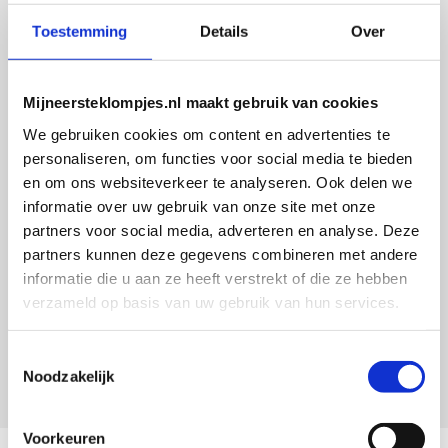
Mijneersteklompjes.nl
Grote avonturen beginnen klein
Toestemming
Details
Over
De meest originele kraamcadeaus vind je bij
mijneersteklompjes.nl! Een webshop met de mooiste
Mijneersteklompjes.nl maakt gebruik van cookies
kraamcadeaus om trotse ouders mee blij te maken. Wij
ontwerpen geboorteklompjes, kinderstoeltjes, groeimeters,
We gebruiken cookies om content en advertenties te
kinderkoffertjes en nijntje-spaarpotten geheel naar eigen
personaliseren, om functies voor social media te bieden
wens, of zelfs in de stijl van het geboortekaartje!
en om ons websiteverkeer te analyseren. Ook delen we
Mijneersteklompjes.nl heeft al meer dan 15 jaar ervaring met
informatie over uw gebruik van onze site met onze
het schilderen van klompjes. Velen wisten de weg naar ons
partners voor social media, adverteren en analyse. Deze
bedrijf al te vinden en ontdekten onze leuke
partners kunnen deze gegevens combineren met andere
geboorteklompjes.
informatie die u aan ze heeft verstrekt of die ze hebben
verzameld op basis van uw gebruik van hun services.
Hulp nodig?
Neem contact met ons op!
Toestemmingsselectie
Noodzakelijk
Voorkeuren