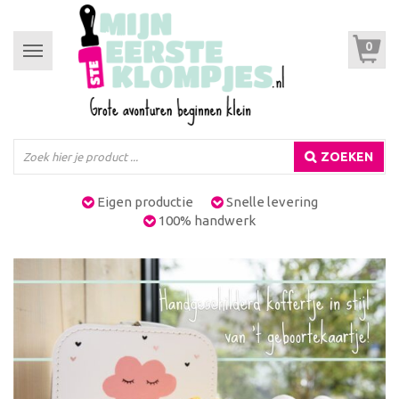
0
Toggle
navigation
ZOEKEN
Eigen productie
Snelle levering
100% handwerk