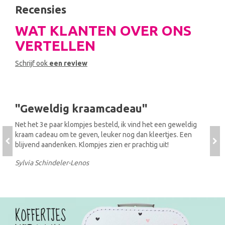
Recensies
KRAAMCADEAUS
KRAAMCADEAUS
WAT KLANTEN OVER ONS
Geen uitgelichte producten
Geboorteklompjes Kay
Geboortestoeltje Floris
VERTELLEN
Art. nr: klomp-0006
Art. nr: stoeltjes_061
Schrijf ook
een review
€ 36,95
€ 81,95
Geweldig kraamcadeau
P
Bekijk product
Bekijk product
Net het 3e paar klompjes besteld, ik vind het een geweldig
Beda
kraam cadeau om te geven, leuker nog dan kleertjes. Een
resu
Toevoegen aan winkelwagen
Toevoegen aan winkelwagen
blijvend aandenken. Klompjes zien er prachtig uit!
blij
te
Sylvia Schindeler-Lenos
Jenn