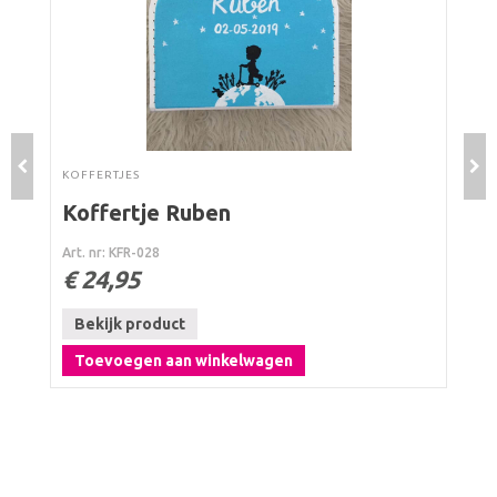
Select options
Select options
KOFFERTJES
Koffertje Ruben
Art. nr: KFR-028
€ 24,95
Bekijk product
Toevoegen aan winkelwagen